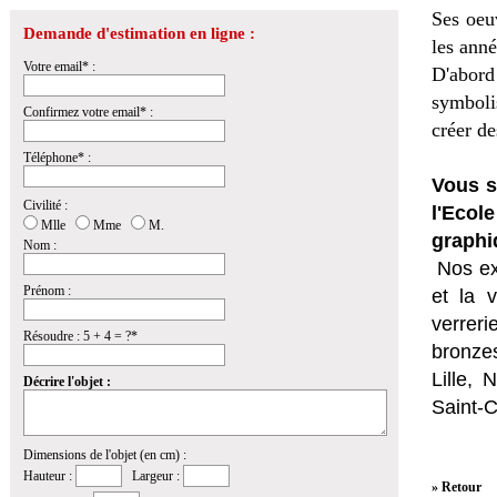
Ses oeuv
Demande d'estimation en ligne :
les anné
Votre email* :
D'abord
symboli
Confirmez votre email* :
créer de
Téléphone* :
Vous s
Civilité :
l'Eco
Mlle
Mme
M.
graphi
Nom :
Nos ex
Prénom :
et la
v
verrer
Résoudre : 5 + 4 = ?*
bronzes
Lille,
Décrire l'objet :
Saint-
Dimensions de l'objet (en cm) :
Hauteur :
Largeur :
» Retour