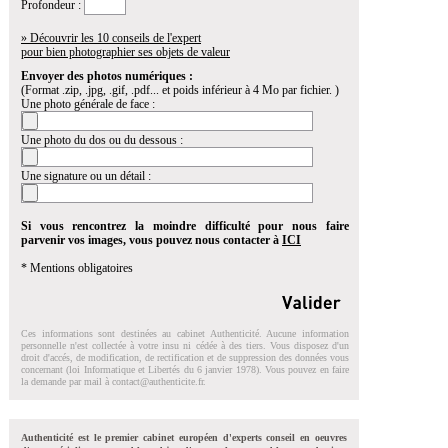
Profondeur :
» Découvrir les 10 conseils de l'expert
pour bien photographier ses objets de valeur
Envoyer des photos numériques :
(Format .zip, .jpg, .gif, .pdf... et poids inférieur à 4 Mo par fichier. )
Une photo générale de face :
Une photo du dos ou du dessous :
Une signature ou un détail :
Si vous rencontrez la moindre difficulté pour nous faire
parvenir vos images, vous pouvez nous contacter à
ICI
* Mentions obligatoires
Ces informations sont destinées au cabinet Authenticité. Aucune information
personnelle n'est collectée à votre insu ni cédée à des tiers. Vous disposez d'un
droit d'accés, de modification, de rectification et de suppression des données vous
concernant (loi Informatique et Libertés du 6 janvier 1978). Vous pouvez en faire
la demande par mail à
contact@authenticite.fr
.
Authenticité est le premier cabinet européen d'experts conseil en oeuvres