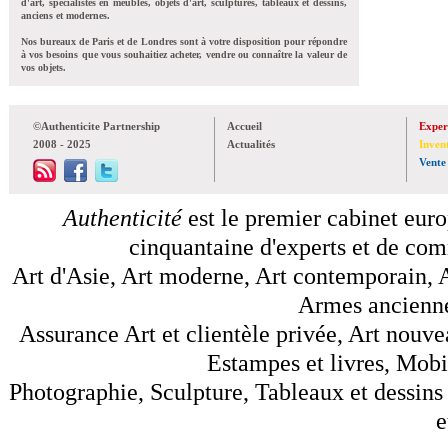
d'art, spécialistes en meubles, objets d'art, sculptures, tableaux et dessins,
anciens et modernes.
Nos bureaux de Paris et de Londres sont à votre disposition pour répondre
à vos besoins que vous souhaitiez acheter, vendre ou connaître la valeur de
vos objets.
©Authenticite Partnership
Accueil
Exper
2008 - 2025
Actualités
Inven
Vente
Authenticité
est le premier cabinet euro
cinquantaine d'experts et de comm
Art d'Asie, Art moderne, Art contemporain, A
Armes anciennes
Assurance Art et clientèle privée, Art nouve
Estampes et livres, Mobil
Photographie, Sculpture, Tableaux et dessins 
e