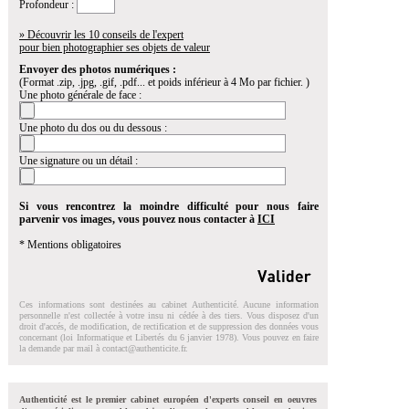
Profondeur :
» Découvrir les 10 conseils de l'expert
pour bien photographier ses objets de valeur
Envoyer des photos numériques :
(Format .zip, .jpg, .gif, .pdf... et poids inférieur à 4 Mo par fichier. )
Une photo générale de face :
Une photo du dos ou du dessous :
Une signature ou un détail :
Si vous rencontrez la moindre difficulté pour nous faire
parvenir vos images, vous pouvez nous contacter à
ICI
* Mentions obligatoires
Ces informations sont destinées au cabinet Authenticité. Aucune information
personnelle n'est collectée à votre insu ni cédée à des tiers. Vous disposez d'un
droit d'accés, de modification, de rectification et de suppression des données vous
concernant (loi Informatique et Libertés du 6 janvier 1978). Vous pouvez en faire
la demande par mail à
contact@authenticite.fr
.
Authenticité est le premier cabinet européen d'experts conseil en oeuvres