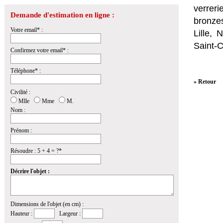
verrer
Demande d'estimation en ligne :
bronzes
Votre email* :
Lille,
Saint-
Confirmez votre email* :
Téléphone* :
» Retour
Civilité :
Mlle
Mme
M.
Nom :
Prénom :
Résoudre : 5 + 4 = ?*
Décrire l'objet :
Dimensions de l'objet (en cm) :
Hauteur :
Largeur :