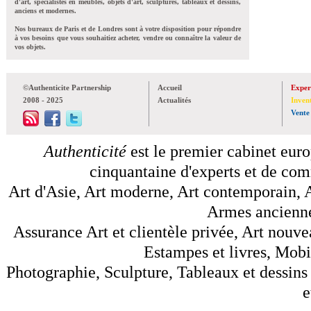
d'art, spécialistes en meubles, objets d'art, sculptures, tableaux et dessins,
anciens et modernes.
Nos bureaux de Paris et de Londres sont à votre disposition pour répondre
à vos besoins que vous souhaitiez acheter, vendre ou connaître la valeur de
vos objets.
©Authenticite Partnership
Accueil
Exper
2008 - 2025
Actualités
Inven
Vente
Authenticité
est le premier cabinet euro
cinquantaine d'experts et de comm
Art d'Asie, Art moderne, Art contemporain, A
Armes anciennes
Assurance Art et clientèle privée, Art nouve
Estampes et livres, Mobil
Photographie, Sculpture, Tableaux et dessins 
e