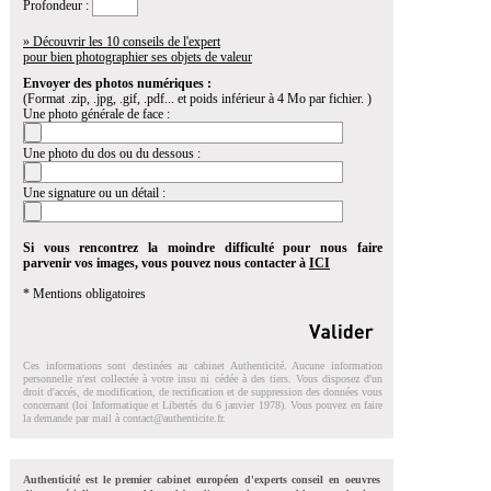
Profondeur :
» Découvrir les 10 conseils de l'expert
pour bien photographier ses objets de valeur
Envoyer des photos numériques :
(Format .zip, .jpg, .gif, .pdf... et poids inférieur à 4 Mo par fichier. )
Une photo générale de face :
Une photo du dos ou du dessous :
Une signature ou un détail :
Si vous rencontrez la moindre difficulté pour nous faire
parvenir vos images, vous pouvez nous contacter à
ICI
* Mentions obligatoires
Ces informations sont destinées au cabinet Authenticité. Aucune information
personnelle n'est collectée à votre insu ni cédée à des tiers. Vous disposez d'un
droit d'accés, de modification, de rectification et de suppression des données vous
concernant (loi Informatique et Libertés du 6 janvier 1978). Vous pouvez en faire
la demande par mail à
contact@authenticite.fr
.
Authenticité est le premier cabinet européen d'experts conseil en oeuvres