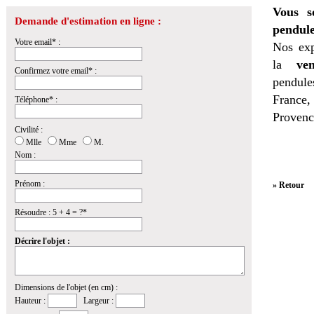
Vous s
Demande d'estimation en ligne :
pendule
Votre email* :
Nos exp
la
ven
Confirmez votre email* :
pendules
France,
Téléphone* :
Provenc
Civilité :
Mlle
Mme
M.
Nom :
Prénom :
» Retour
Résoudre : 5 + 4 = ?*
Décrire l'objet :
Dimensions de l'objet (en cm) :
Hauteur :
Largeur :