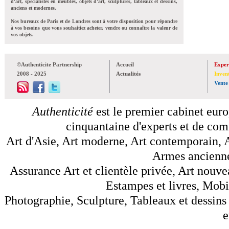
d'art, spécialistes en meubles, objets d'art, sculptures, tableaux et dessins,
anciens et modernes.
Nos bureaux de Paris et de Londres sont à votre disposition pour répondre
à vos besoins que vous souhaitiez acheter, vendre ou connaître la valeur de
vos objets.
©Authenticite Partnership
Accueil
Exper
2008 - 2025
Actualités
Inven
Vente
Authenticité
est le premier cabinet euro
cinquantaine d'experts et de comm
Art d'Asie, Art moderne, Art contemporain, A
Armes anciennes
Assurance Art et clientèle privée, Art nouve
Estampes et livres, Mobil
Photographie, Sculpture, Tableaux et dessins 
e