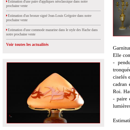
Estimation d'une paire d'appliques néoclassique dans notre
prochaine vente
Estimation d'un bronze signé Jean-Louis Grégoire dans notre
prochaine vente
Estimation d'une commode mazarine dans le style des Hache dans
notre prochaine vente
Voir toutes les actualités
Garnitu
Elle co
- pendu
tronqué
ciselés 
cadran 
Roi. Hau
- paire
lumières
Estimat