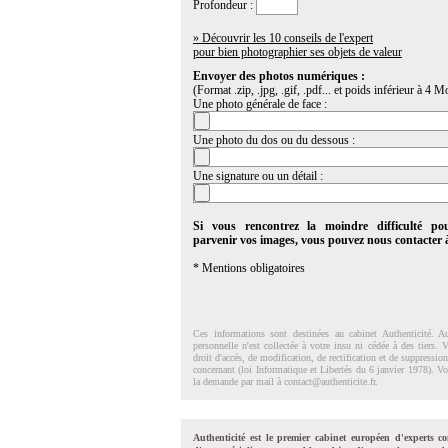
Profondeur :
» Découvrir les 10 conseils de l'expert
pour bien photographier ses objets de valeur
Envoyer des photos numériques :
(Format .zip, .jpg, .gif, .pdf... et poids inférieur à 4 Mo
Une photo générale de face :
Une photo du dos ou du dessous :
Une signature ou un détail :
Si vous rencontrez la moindre difficulté po
parvenir vos images, vous pouvez nous contacter
* Mentions obligatoires
Ces informations sont destinées au cabinet Authenticité. A
personnelle n'est collectée à votre insu ni cédée à des tiers.
droit d'accés, de modification, de rectification et de suppressi
concernant (loi Informatique et Libertés du 6 janvier 1978). V
la demande par mail à
contact@authenticite.fr
.
Authenticité est le premier cabinet européen d'experts co