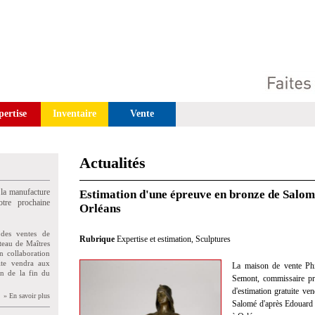
pertise
Inventaire
Vente
Actualités
 la manufacture
Estimation d'une épreuve en bronze de Salo
tre prochaine
Orléans
des ventes de
Rubrique
Expertise et estimation
,
Sculptures
teau de Maîtres
n collaboration
uite vendra aux
La maison de vente Phi
on de la fin du
Semont, commissaire pris
d'estimation gratuite v
» En savoir plus
Salomé d'après Edouard 