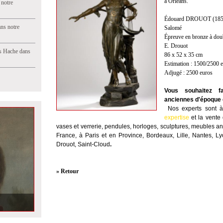
à Orléans.
 notre
Édouard DROUOT (1859-
ns notre
Salomé
Épreuve en bronze à doub
E. Drouot
s Hache dans
86 x 52 x 35 cm
Estimation : 1500/2500 
Adjugé : 2500 euros
Vous souhaitez fa
anciennes d'époque e
Nos experts sont à 
expertise
et la
vente
vases et verrerie, pendules, horloges, sculptures, meubles anc
France, à Paris et en Province, Bordeaux, Lille, Nantes, L
Drouot, Saint-Cloud
.
» Retour