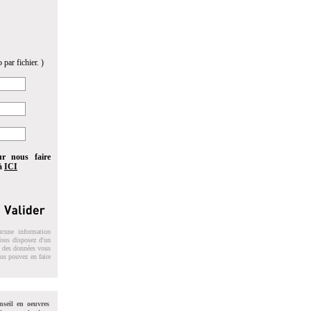
 par fichier. )
ur nous faire
 à
ICI
ucune information
 Vous disposez d'un
on des données vous
ous pouvez en faire
nseil en oeuvres