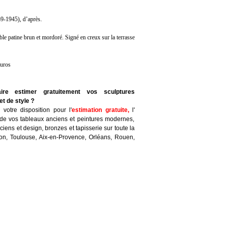
1945), d’après.
le patine brun et mordoré. Signé en creux sur la terrasse
euros
ire estimer gratuitement vos sculptures
t de style ?
votre disposition pour l'
estimation gratuite
,
l'
de vos tableaux anciens et peintures modernes,
iens et design, bronzes et tapisserie sur toute la
yon, Toulouse, Aix-en-Provence, Orléans, Rouen,