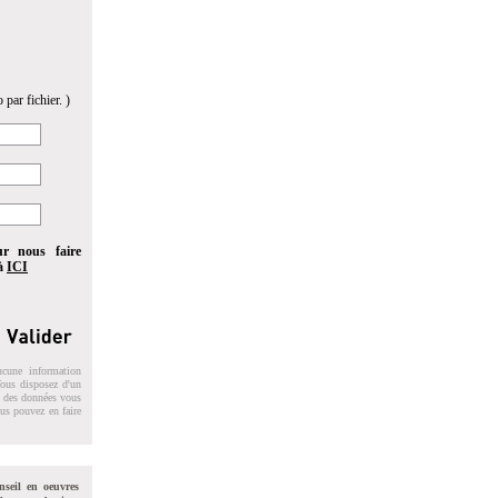
 par fichier. )
ur nous faire
 à
ICI
ucune information
 Vous disposez d'un
on des données vous
ous pouvez en faire
nseil en oeuvres