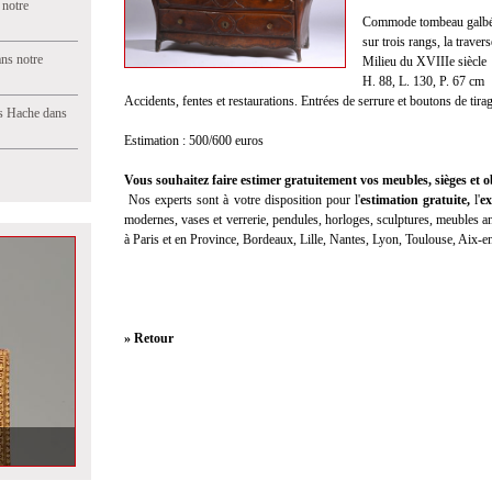
 notre
Commode tombeau galbée t
sur trois rangs, la trave
ns notre
Milieu du XVIIIe siècle
H. 88, L. 130, P. 67 cm
Accidents, fentes et restaurations. Entrées de serrure et boutons de tir
s Hache dans
Estimation : 500/600 euros
Vous souhaitez faire estimer gratuitement vos meubles, sièges et ob
Nos experts sont à votre disposition pour l'
estimation gratuite
,
l'
ex
modernes, vases et verrerie, pendules, horloges, sculptures, meubles anc
à Paris et en Province, Bordeaux, Lille, Nantes, Lyon, Toulouse, Aix-
» Retour