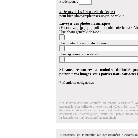
Profondeur :
» Découvrir les 10 conseils de l'expert
pour bien photographier ses objets de valeur
Envoyer des photos numériques :
(Format .zip, .jpg, .gif, .pdf... et poids inférieur à 4 Mo
Une photo générale de face :
Une photo du dos ou du dessous :
Une signature ou un détail :
Si vous rencontrez la moindre difficulté po
parvenir vos images, vous pouvez nous contacter
* Mentions obligatoires
Ces informations sont destinées au cabinet Authenticité. A
personnelle n'est collectée à votre insu ni cédée à des tiers.
droit d'accés, de modification, de rectification et de suppressi
concernant (loi Informatique et Libertés du 6 janvier 1978). V
la demande par mail à
contact@authenticite.fr
.
Authenticité est le premier cabinet européen d'experts co