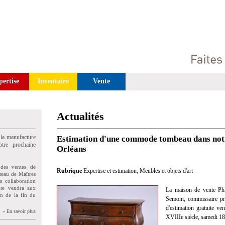
pertise
Inventaire
Vente
Actualités
 la manufacture
Estimation d'une commode tombeau dans notr
tre prochaine
Orléans
des ventes de
Rubrique
Expertise et estimation
,
Meubles et objets d'art
teau de Maîtres
n collaboration
uite vendra aux
La maison de vente Phi
on de la fin du
Semont, commissaire pris
d'estimation gratuite 
» En savoir plus
XVIIIe siècle, samedi 18 