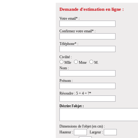
Demande d'estimation en ligne :
Votre email* :
Confirmez votre email* :
Téléphone* :
Civilité :
Mlle
Mme
M.
Nom :
Prénom :
Résoudre : 5 + 4 = ?*
Décrire l'objet :
Dimensions de l'objet (en cm) :
Hauteur :
Largeur :