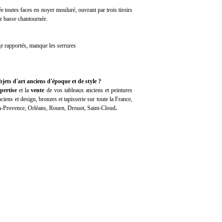
outes faces en noyer mouluré, ouvrant par trois tiroirs
rse basse chantournée.
age rapportés, manque les serrures
jets d'art anciens d'époque et de style ?
pertise
et la
vente
de vos tableaux anciens et peintures
iens et design, bronzes et tapisserie sur toute la France,
en-Provence, Orléans, Rouen, Drouot, Saint-Cloud
.