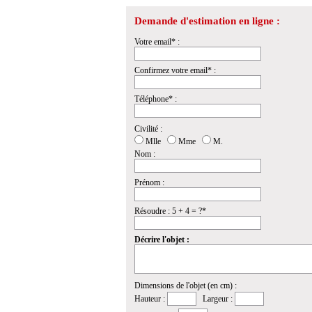
Demande d'estimation en ligne :
Votre email* :
Confirmez votre email* :
Téléphone* :
Civilité :
Mlle
Mme
M.
Nom :
Prénom :
Résoudre : 5 + 4 = ?*
Décrire l'objet :
Dimensions de l'objet (en cm) :
Hauteur :
Largeur :