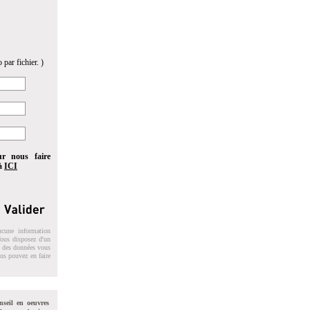
 par fichier. )
ur nous faire
 à
ICI
ucune information
 Vous disposez d'un
on des données vous
ous pouvez en faire
nseil en oeuvres