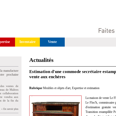
pertise
Inventaire
Vente
Actualités
 la manufacture
Estimation d'une commode secrétaire estampi
tre prochaine
vente aux enchères
des ventes de
Rubrique
Meubles et objets d'art
,
Expertise et estimation
teau de Maîtres
n collaboration
uite vendra aux
La maison de vente Le Fl
on de la fin du
Le Floc'h, commissaire pr
d'estimation gratuite 
» En savoir plus
Transition estampillée Po