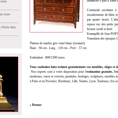
dimanche 9 juin à Saint-
 notre
Commode secrétaire à
ns notre
encadrements de filets t
par quatre tiroirs. L’ab
repose sur des petits pi
s Hache dans
bronze ciselé et doré.
Estampille de Jean POPSE
Transition des époques 
Plateau de marbre gris veiné blanc (restauré).
Haut. : 94 cm - Larg. : 110 cm - Prof. : 57 cm
Estimation : 800/1200 euros
Vous souhaitez faire estimer gratuitement vos meubles, sièges et ob
Nos experts sont à votre disposition pour l'
estimation gratuite
,
l'
ex
modernes, vases et verrerie, pendules, horloges, sculptures, meubles anc
à Paris et en Province, Bordeaux, Lille, Nantes, Lyon, Toulouse, Aix-
» Retour