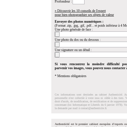
Profondeur :
» Découvrir les 10 conseils de l'expert
pour bien photographier ses objets de valeur
Envoyer des photos numériques :
(Format .zip, .jpg, .gif, .pdf... et poids inférieur à 4 Mo
Une photo générale de face :
Une photo du dos ou du dessous :
Une signature ou un détail :
Si vous rencontrez la moindre difficulté po
parvenir vos images, vous pouvez nous contacter
* Mentions obligatoires
Ces informations sont destinées au cabinet Authenticité. A
personnelle n'est collectée à votre insu ni cédée à des tiers.
droit d'accés, de modification, de rectification et de suppressi
concernant (loi Informatique et Libertés du 6 janvier 1978). V
la demande par mail à
contact@authenticite.fr
.
Authenticité est le premier cabinet européen d'experts co