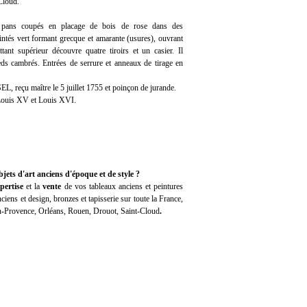
Cloud.
 pans coupés en placage de bois de rose dans des
eintés vert formant grecque et amarante (usures), ouvrant
attant supérieur découvre quatre tiroirs et un casier. Il
eds cambrés. Entrées de serrure et anneaux de tirage en
L, reçu maître le 5 juillet 1755 et poinçon de jurande.
Louis XV et Louis XVI.
jets d'art anciens d'époque et de style ?
pertise
et la
vente
de vos tableaux anciens et peintures
iens et design, bronzes et tapisserie sur toute la France,
en-Provence, Orléans, Rouen, Drouot, Saint-Cloud
.