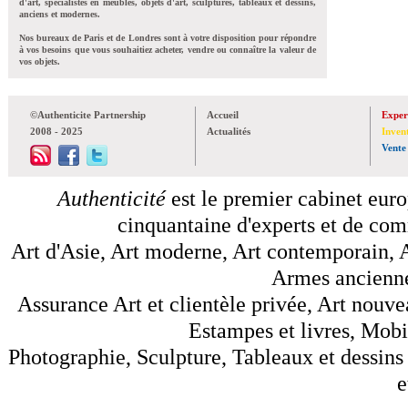
d'art, spécialistes en meubles, objets d'art, sculptures, tableaux et dessins,
anciens et modernes.
Nos bureaux de Paris et de Londres sont à votre disposition pour répondre
à vos besoins que vous souhaitiez acheter, vendre ou connaître la valeur de
vos objets.
©Authenticite Partnership
Accueil
Exper
2008 - 2025
Actualités
Inven
Vente
Authenticité
est le premier cabinet euro
cinquantaine d'experts et de comm
Art d'Asie, Art moderne, Art contemporain, A
Armes anciennes
Assurance Art et clientèle privée, Art nouve
Estampes et livres, Mobil
Photographie, Sculpture, Tableaux et dessins 
e