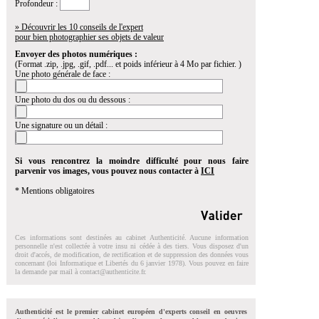
Profondeur :
» Découvrir les 10 conseils de l'expert
pour bien photographier ses objets de valeur
Envoyer des photos numériques :
(Format .zip, .jpg, .gif, .pdf... et poids inférieur à 4 Mo par fichier. )
Une photo générale de face :
Une photo du dos ou du dessous :
Une signature ou un détail :
Si vous rencontrez la moindre difficulté pour nous faire
parvenir vos images, vous pouvez nous contacter à
ICI
* Mentions obligatoires
Ces informations sont destinées au cabinet Authenticité. Aucune information
personnelle n'est collectée à votre insu ni cédée à des tiers. Vous disposez d'un
droit d'accés, de modification, de rectification et de suppression des données vous
concernant (loi Informatique et Libertés du 6 janvier 1978). Vous pouvez en faire
la demande par mail à
contact@authenticite.fr
.
Authenticité est le premier cabinet européen d'experts conseil en oeuvres