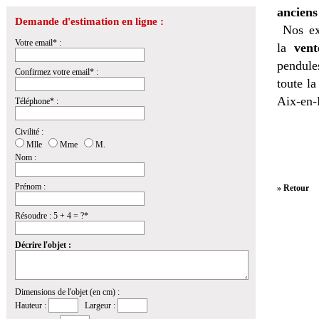
anciens
Demande d'estimation en ligne :
Nos ex
Votre email* :
la
vent
pendules
Confirmez votre email* :
toute l
Aix-en-
Téléphone* :
Civilité :
Mlle
Mme
M.
Nom :
Prénom :
» Retour
Résoudre : 5 + 4 = ?*
Décrire l'objet :
Dimensions de l'objet (en cm) :
Hauteur :
Largeur :