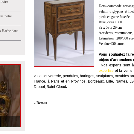
 notre
Demi-commode rectangu
vélum, triglyphes et fil
ns notre
pieds en gaine fuselée.
Italie, circa 1800
82 x 53 x 29 cm
s Hache dans
Accidents, restaurations, 
Estimation : 200/300 eur
Vendue 650 euros
Vous souhaitez fair
objets d'art anciens 
Nos experts sont à 
expertise
et la
vente
vases et verrerie, pendules, horloges, sculptures, meubles anc
France, à Paris et en Province, Bordeaux, Lille, Nantes, L
Drouot, Saint-Cloud
.
» Retour