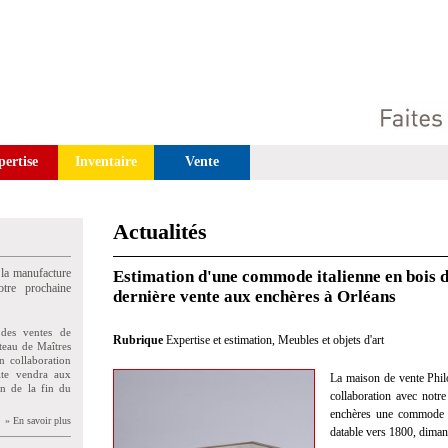
pertise
Inventaire
Vente
Actualités
 la manufacture
Estimation d'une commode italienne en bois d
tre prochaine
dernière vente aux enchères à Orléans
des ventes de
Rubrique
Expertise et estimation
,
Meubles et objets d'art
teau de Maîtres
n collaboration
uite vendra aux
La maison de vente Phil
on de la fin du
collaboration avec notre
enchères une commode 
» En savoir plus
datable vers 1800, diman