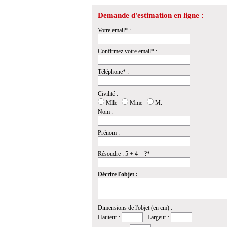
Demande d'estimation en ligne :
Votre email* :
Confirmez votre email* :
Téléphone* :
Civilité :
Mlle
Mme
M.
Nom :
Prénom :
Résoudre : 5 + 4 = ?*
Décrire l'objet :
Dimensions de l'objet (en cm) :
Hauteur :
Largeur :