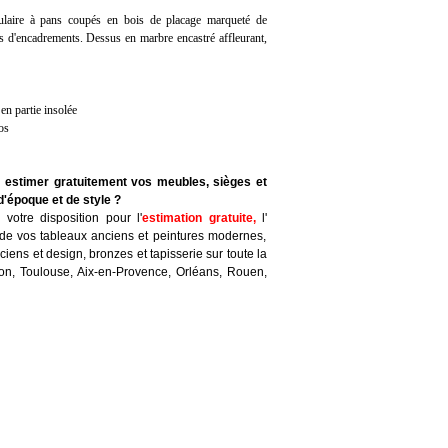
laire à pans coupés en bois de placage marqueté de
ets d'encadrements. Dessus en marbre encastré affleurant,
en partie insolée
os
e estimer gratuitement vos meubles, sièges et
d'époque et de style ?
votre disposition pour l'
estimation gratuite
,
l'
de vos tableaux anciens et peintures modernes,
iens et design, bronzes et tapisserie sur toute la
yon, Toulouse, Aix-en-Provence, Orléans, Rouen,