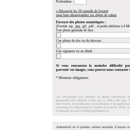
Profondeur :
» Découvrir les 10 conseils de l'expert
pour bien photographier ses objets de valeur
Envoyer des photos numériques :
(Format .zip, .jpg, .gif, .pdf... et poids inférieur à 4 Mo
Une photo générale de face :
Une photo du dos ou du dessous :
Une signature ou un détail :
Si vous rencontrez la moindre difficulté po
parvenir vos images, vous pouvez nous contacter
* Mentions obligatoires
Ces informations sont destinées au cabinet Authenticité. A
personnelle n'est collectée à votre insu ni cédée à des tiers.
droit d'accés, de modification, de rectification et de suppressi
concernant (loi Informatique et Libertés du 6 janvier 1978). V
la demande par mail à
contact@authenticite.fr
.
Authenticité est le premier cabinet européen d'experts co