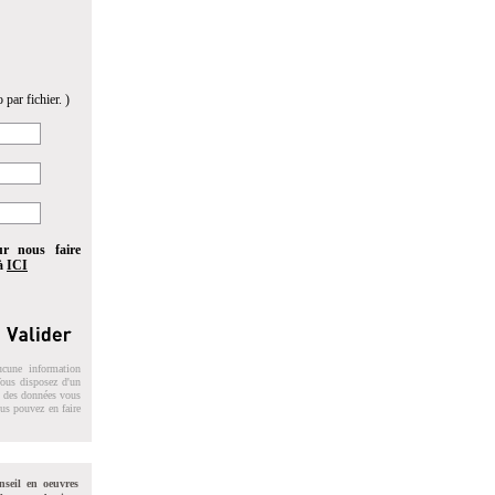
 par fichier. )
ur nous faire
 à
ICI
ucune information
 Vous disposez d'un
on des données vous
ous pouvez en faire
nseil en oeuvres