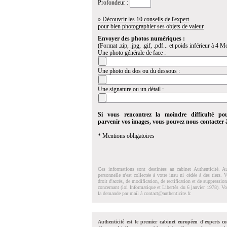
Profondeur :
» Découvrir les 10 conseils de l'expert
pour bien photographier ses objets de valeur
Envoyer des photos numériques :
(Format .zip, .jpg, .gif, .pdf... et poids inférieur à 4 Mo
Une photo générale de face :
Une photo du dos ou du dessous :
Une signature ou un détail :
Si vous rencontrez la moindre difficulté po
parvenir vos images, vous pouvez nous contacter
* Mentions obligatoires
Ces informations sont destinées au cabinet Authenticité. A
personnelle n'est collectée à votre insu ni cédée à des tiers.
droit d'accés, de modification, de rectification et de suppressi
concernant (loi Informatique et Libertés du 6 janvier 1978). V
la demande par mail à
contact@authenticite.fr
.
Authenticité est le premier cabinet européen d'experts co