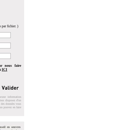
 par fichier. )
ur nous faire
 à
ICI
ucune information
 Vous disposez d'un
on des données vous
ous pouvez en faire
nseil en oeuvres