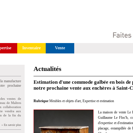
pertise
Inventaire
Vente
Actualités
 la manufacture
Estimation d'une commode galbée en bois de 
tre prochaine
notre prochaine vente aux enchères à Saint-
des ventes de
Rubrique
Meubles et objets d'art
,
Expertise et estimation
teau de Maîtres
n collaboration
uite vendra aux
La maison de vente Le F
on de la fin du
Guillaume Le Floc'h, co
d'expertise et d'estimat
» En savoir plus
placage, estampillée de 