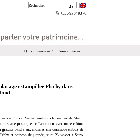
+33 6 95 34 93 78
Qui sommes-nous ?
Nous contacter
placage estampillée Fléchy dans
Cloud
loc'h à Paris et Saint-Cloud sous le marteau de Maître
mmissaire priseur, en collaboration avec notre cabinet
ion gratuite vendra aux enchères une commode en bois de
Fléchy et poinçon de jurande, jeudi 23 janvier à Saint-