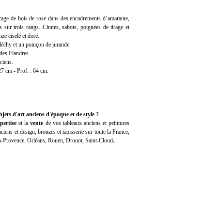
age de bois de rose dans des encadrements d’amarante,
rs sur trois rangs. Chutes, sabots, poignées de tirage et
ze ciselé et doré.
léchy et un poinçon de jurande.
des Flandres.
ciens.
27 cm - Prof. : 64 cm.
jets d'art anciens d'époque et de style ?
pertise
et la
vente
de vos tableaux anciens et peintures
iens et design, bronzes et tapisserie sur toute la France,
en-Provence, Orléans, Rouen, Drouot, Saint-Cloud
.