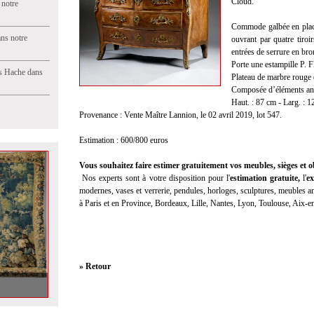
Cloud.
 notre
Commode galbée en plac
ns notre
ouvrant par quatre tiroi
entrées de serrure en bron
Porte une estampille P. F
s Hache dans
Plateau de marbre rouge 
Composée d’éléments an
Haut. : 87 cm - Larg. : 1
Provenance : Vente Maître Lannion, le 02 avril 2019, lot 547.
Estimation : 600/800 euros
Vous souhaitez faire estimer gratuitement vos meubles, sièges et ob
Nos experts sont à votre disposition pour l'
estimation gratuite
,
l'
ex
modernes, vases et verrerie, pendules, horloges, sculptures, meubles anc
à Paris et en Province, Bordeaux, Lille, Nantes, Lyon, Toulouse, Aix-
» Retour