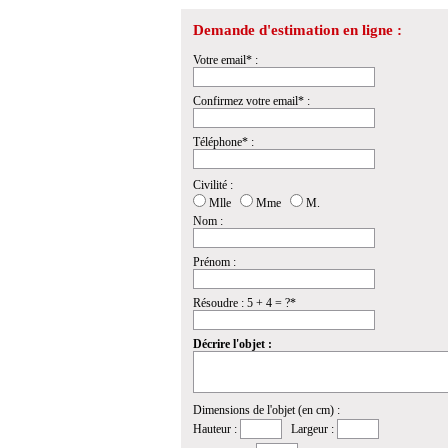
Demande d'estimation en ligne :
Votre email* :
Confirmez votre email* :
Téléphone* :
Civilité :
Mlle
Mme
M.
Nom :
Prénom :
Résoudre : 5 + 4 = ?*
Décrire l'objet :
Dimensions de l'objet (en cm) :
Hauteur :
Largeur :