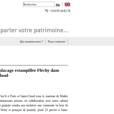
+33 6 95 34 93 78
Qui sommes-nous ?
Nous contacter
placage estampillée Fléchy dans
Cloud
loc'h à Paris et Saint-Cloud sous le marteau de Maître
mmissaire priseur, en collaboration avec notre cabinet
ion gratuite vendra aux enchères une commode en bois de
Fléchy et poinçon de jurande, jeudi 23 janvier à Saint-