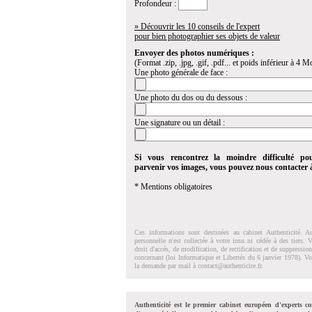
Profondeur :
» Découvrir les 10 conseils de l'expert
pour bien photographier ses objets de valeur
Envoyer des photos numériques :
(Format .zip, .jpg, .gif, .pdf... et poids inférieur à 4 Mo
Une photo générale de face :
Une photo du dos ou du dessous :
Une signature ou un détail :
Si vous rencontrez la moindre difficulté po
parvenir vos images, vous pouvez nous contacter
* Mentions obligatoires
Ces informations sont destinées au cabinet Authenticité. A
personnelle n'est collectée à votre insu ni cédée à des tiers.
droit d'accés, de modification, de rectification et de suppressi
concernant (loi Informatique et Libertés du 6 janvier 1978). V
la demande par mail à
contact@authenticite.fr
.
Authenticité est le premier cabinet européen d'experts co