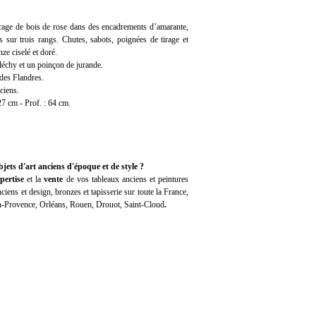
age de bois de rose dans des encadrements d’amarante,
rs sur trois rangs. Chutes, sabots, poignées de tirage et
ze ciselé et doré.
léchy et un poinçon de jurande.
des Flandres.
ciens.
27 cm - Prof. : 64 cm.
jets d'art anciens d'époque et de style ?
pertise
et la
vente
de vos tableaux anciens et peintures
iens et design, bronzes et tapisserie sur toute la France,
en-Provence, Orléans, Rouen, Drouot, Saint-Cloud
.