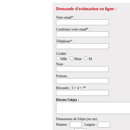
Demande d'estimation en ligne :
Votre email* :
Confirmez votre email* :
Téléphone* :
Civilité :
Mlle
Mme
M.
Nom :
Prénom :
Résoudre : 5 + 4 = ?*
Décrire l'objet :
Dimensions de l'objet (en cm) :
Hauteur :
Largeur :