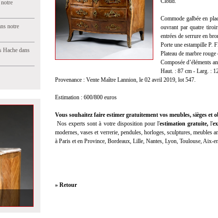
Cloud.
 notre
Commode galbée en plac
ns notre
ouvrant par quatre tiroi
entrées de serrure en bron
Porte une estampille P. F
s Hache dans
Plateau de marbre rouge 
Composée d’éléments an
Haut. : 87 cm - Larg. : 1
Provenance : Vente Maître Lannion, le 02 avril 2019, lot 547.
Estimation : 600/800 euros
Vous souhaitez faire estimer gratuitement vos meubles, sièges et ob
Nos experts sont à votre disposition pour l'
estimation gratuite
,
l'
ex
modernes, vases et verrerie, pendules, horloges, sculptures, meubles anc
à Paris et en Province, Bordeaux, Lille, Nantes, Lyon, Toulouse, Aix-
» Retour