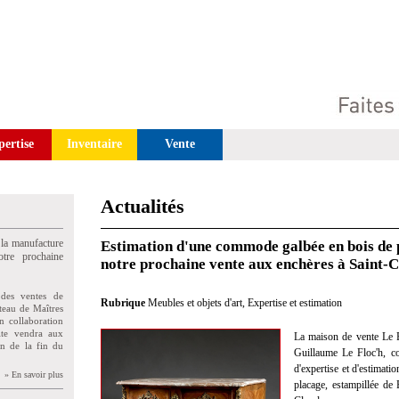
pertise
Inventaire
Vente
Actualités
 la manufacture
Estimation d'une commode galbée en bois de 
tre prochaine
notre prochaine vente aux enchères à Saint-
des ventes de
Rubrique
Meubles et objets d'art
,
Expertise et estimation
teau de Maîtres
n collaboration
uite vendra aux
La maison de vente Le F
on de la fin du
Guillaume Le Floc'h, co
d'expertise et d'estimat
» En savoir plus
placage, estampillée de 