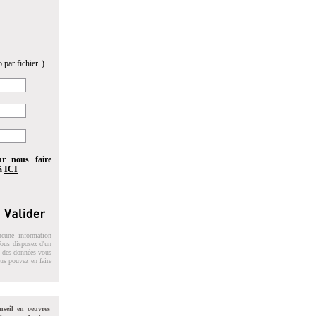
 par fichier. )
ur nous faire
 à
ICI
ucune information
 Vous disposez d'un
on des données vous
ous pouvez en faire
nseil en oeuvres