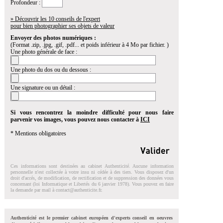
Profondeur :
» Découvrir les 10 conseils de l'expert
pour bien photographier ses objets de valeur
Envoyer des photos numériques :
(Format .zip, .jpg, .gif, .pdf... et poids inférieur à 4 Mo par fichier. )
Une photo générale de face :
Une photo du dos ou du dessous :
Une signature ou un détail :
Si vous rencontrez la moindre difficulté pour nous faire
parvenir vos images, vous pouvez nous contacter à
ICI
* Mentions obligatoires
Ces informations sont destinées au cabinet Authenticité. Aucune information
personnelle n'est collectée à votre insu ni cédée à des tiers. Vous disposez d'un
droit d'accés, de modification, de rectification et de suppression des données vous
concernant (loi Informatique et Libertés du 6 janvier 1978). Vous pouvez en faire
la demande par mail à
contact@authenticite.fr
.
Authenticité est le premier cabinet européen d'experts conseil en oeuvres