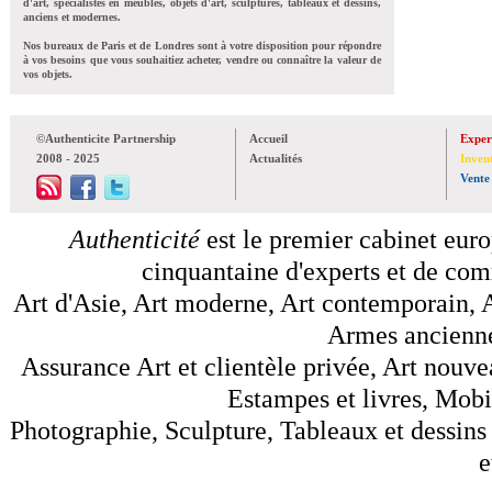
d'art, spécialistes en meubles, objets d'art, sculptures, tableaux et dessins,
anciens et modernes.
Nos bureaux de Paris et de Londres sont à votre disposition pour répondre
à vos besoins que vous souhaitiez acheter, vendre ou connaître la valeur de
vos objets.
©Authenticite Partnership
Accueil
Exper
2008 - 2025
Actualités
Inven
Vente
Authenticité
est le premier cabinet euro
cinquantaine d'experts et de comm
Art d'Asie, Art moderne, Art contemporain, A
Armes anciennes
Assurance Art et clientèle privée, Art nouve
Estampes et livres, Mobil
Photographie, Sculpture, Tableaux et dessins 
e