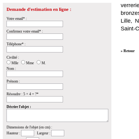
verrer
Demande d'estimation en ligne :
bronzes
Votre email* :
Lille,
Saint-
Confirmez votre email* :
Téléphone* :
» Retour
Civilité :
Mlle
Mme
M.
Nom :
Prénom :
Résoudre : 5 + 4 = ?*
Décrire l'objet :
Dimensions de l'objet (en cm) :
Hauteur :
Largeur :