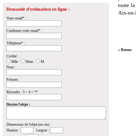
toute l
Demande d'estimation en ligne :
Aix-en-
Votre email* :
Confirmez votre email* :
Téléphone* :
» Retour
Civilité :
Mlle
Mme
M.
Nom :
Prénom :
Résoudre : 5 + 4 = ?*
Décrire l'objet :
Dimensions de l'objet (en cm) :
Hauteur :
Largeur :