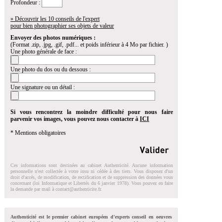
Profondeur :
» Découvrir les 10 conseils de l'expert
pour bien photographier ses objets de valeur
Envoyer des photos numériques :
(Format .zip, .jpg, .gif, .pdf... et poids inférieur à 4 Mo par fichier. )
Une photo générale de face :
Une photo du dos ou du dessous :
Une signature ou un détail :
Si vous rencontrez la moindre difficulté pour nous faire
parvenir vos images, vous pouvez nous contacter à
ICI
* Mentions obligatoires
Ces informations sont destinées au cabinet Authenticité. Aucune information
personnelle n'est collectée à votre insu ni cédée à des tiers. Vous disposez d'un
droit d'accés, de modification, de rectification et de suppression des données vous
concernant (loi Informatique et Libertés du 6 janvier 1978). Vous pouvez en faire
la demande par mail à
contact@authenticite.fr
.
Authenticité est le premier cabinet européen d'experts conseil en oeuvres