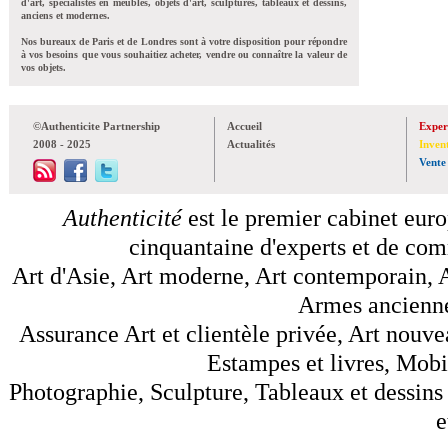
d'art, spécialistes en meubles, objets d'art, sculptures, tableaux et dessins,
anciens et modernes.
Nos bureaux de Paris et de Londres sont à votre disposition pour répondre
à vos besoins que vous souhaitiez acheter, vendre ou connaître la valeur de
vos objets.
©Authenticite Partnership
Accueil
Exper
2008 - 2025
Actualités
Inven
Vente
Authenticité
est le premier cabinet euro
cinquantaine d'experts et de comm
Art d'Asie, Art moderne, Art contemporain, A
Armes anciennes
Assurance Art et clientèle privée, Art nouve
Estampes et livres, Mobil
Photographie, Sculpture, Tableaux et dessins 
e