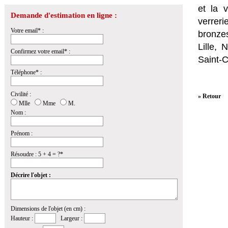
et la
v
Demande d'estimation en ligne :
verrer
Votre email* :
bronzes
Lille,
Confirmez votre email* :
Saint-
Téléphone* :
Civilité :
» Retour
Mlle
Mme
M.
Nom :
Prénom :
Résoudre : 5 + 4 = ?*
Décrire l'objet :
Dimensions de l'objet (en cm) :
Hauteur :
Largeur :