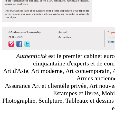
d'art, spécialistes en meubles, objets d'art, sculptures, tableaux et dessins,
anciens et modernes.
Nos bureaux de Paris et de Londres sont à votre disposition pour répondre
à vos besoins que vous souhaitiez acheter, vendre ou connaître la valeur de
vos objets.
©Authenticite Partnership
Accueil
Exper
2008 - 2025
Actualités
Inven
Vente
Authenticité
est le premier cabinet euro
cinquantaine d'experts et de comm
Art d'Asie, Art moderne, Art contemporain, A
Armes anciennes
Assurance Art et clientèle privée, Art nouve
Estampes et livres, Mobil
Photographie, Sculpture, Tableaux et dessins 
e