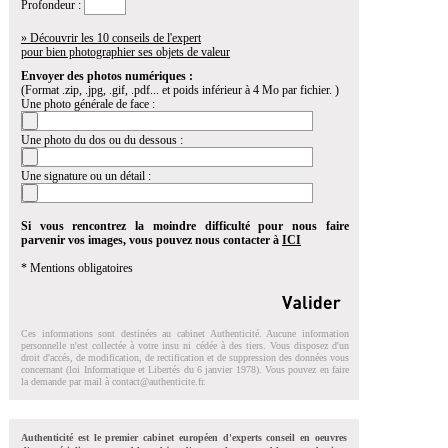
Profondeur :
» Découvrir les 10 conseils de l'expert
pour bien photographier ses objets de valeur
Envoyer des photos numériques :
(Format .zip, .jpg, .gif, .pdf... et poids inférieur à 4 Mo par fichier. )
Une photo générale de face :
Une photo du dos ou du dessous :
Une signature ou un détail :
Si vous rencontrez la moindre difficulté pour nous faire
parvenir vos images, vous pouvez nous contacter à
ICI
* Mentions obligatoires
Ces informations sont destinées au cabinet Authenticité. Aucune information
personnelle n'est collectée à votre insu ni cédée à des tiers. Vous disposez d'un
droit d'accés, de modification, de rectification et de suppression des données vous
concernant (loi Informatique et Libertés du 6 janvier 1978). Vous pouvez en faire
la demande par mail à
contact@authenticite.fr
.
Authenticité est le premier cabinet européen d'experts conseil en oeuvres