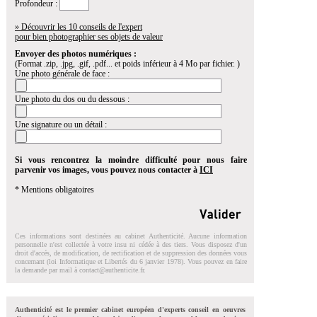
Profondeur :
» Découvrir les 10 conseils de l'expert
pour bien photographier ses objets de valeur
Envoyer des photos numériques :
(Format .zip, .jpg, .gif, .pdf... et poids inférieur à 4 Mo par fichier. )
Une photo générale de face :
Une photo du dos ou du dessous :
Une signature ou un détail :
Si vous rencontrez la moindre difficulté pour nous faire
parvenir vos images, vous pouvez nous contacter à
ICI
* Mentions obligatoires
Ces informations sont destinées au cabinet Authenticité. Aucune information
personnelle n'est collectée à votre insu ni cédée à des tiers. Vous disposez d'un
droit d'accés, de modification, de rectification et de suppression des données vous
concernant (loi Informatique et Libertés du 6 janvier 1978). Vous pouvez en faire
la demande par mail à
contact@authenticite.fr
.
Authenticité est le premier cabinet européen d'experts conseil en oeuvres