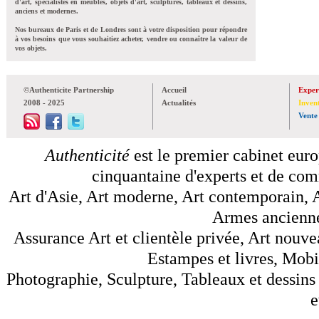
d'art, spécialistes en meubles, objets d'art, sculptures, tableaux et dessins,
anciens et modernes.
Nos bureaux de Paris et de Londres sont à votre disposition pour répondre
à vos besoins que vous souhaitiez acheter, vendre ou connaître la valeur de
vos objets.
©Authenticite Partnership
Accueil
Exper
2008 - 2025
Actualités
Inven
Vente
Authenticité
est le premier cabinet euro
cinquantaine d'experts et de comm
Art d'Asie, Art moderne, Art contemporain, A
Armes anciennes
Assurance Art et clientèle privée, Art nouve
Estampes et livres, Mobil
Photographie, Sculpture, Tableaux et dessins 
e