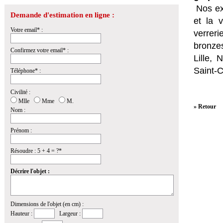
Nos ex
Demande d'estimation en ligne :
et la
v
Votre email* :
verrer
bronzes
Confirmez votre email* :
Lille,
Saint-
Téléphone* :
Civilité :
Mlle
Mme
M.
» Retour
Nom :
Prénom :
Résoudre : 5 + 4 = ?*
Décrire l'objet :
Dimensions de l'objet (en cm) :
Hauteur :
Largeur :