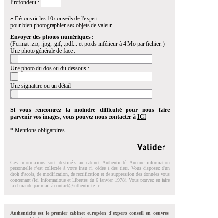
Profondeur :
» Découvrir les 10 conseils de l'expert
pour bien photographier ses objets de valeur
Envoyer des photos numériques :
(Format .zip, .jpg, .gif, .pdf... et poids inférieur à 4 Mo par fichier. )
Une photo générale de face :
Une photo du dos ou du dessous :
Une signature ou un détail :
Si vous rencontrez la moindre difficulté pour nous faire
parvenir vos images, vous pouvez nous contacter à
ICI
* Mentions obligatoires
Ces informations sont destinées au cabinet Authenticité. Aucune information
personnelle n'est collectée à votre insu ni cédée à des tiers. Vous disposez d'un
droit d'accés, de modification, de rectification et de suppression des données vous
concernant (loi Informatique et Libertés du 6 janvier 1978). Vous pouvez en faire
la demande par mail à
contact@authenticite.fr
.
Authenticité est le premier cabinet européen d'experts conseil en oeuvres