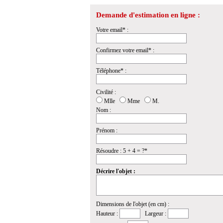
Demande d'estimation en ligne :
Votre email* :
Confirmez votre email* :
Téléphone* :
Civilité :
Mlle
Mme
M.
Nom :
Prénom :
Résoudre : 5 + 4 = ?*
Décrire l'objet :
Dimensions de l'objet (en cm) :
Hauteur :
Largeur :