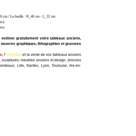
26 cm / La feuille : H_40 cm - L_32 cm
es)
uros
e estimer gratuitement votre tableaux anciens,
 oeuvres graphiques, lithographies et gravures
te
,
l'
expertise
et la
vente
de vos tableaux anciens
, sculptures, meubles anciens et design, bronzes
Bordeaux, Lille, Nantes, Lyon, Toulouse, Aix-en-