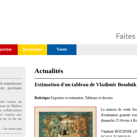
pertise
Inventaire
Vente
Actualités
 la manufacture
Estimation d'un tableau de Vladimir Boudnik
tre prochaine
Rubrique
Expertise et estimation
,
Tableaux et dessins
des ventes de
teau de Maîtres
La maison de vente Sequ
n collaboration
uite vendra aux
d'estimation gratuite v
on de la fin du
dimanche 25 février à R
» En savoir plus
Vladimír BOUDNIK (19