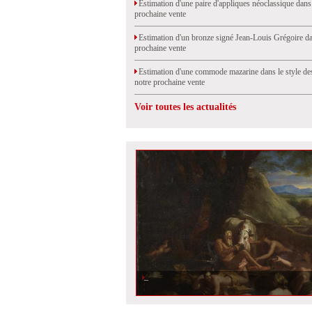
Estimation d'une paire d'appliques néoclassique dans
prochaine vente
Estimation d'un bronze signé Jean-Louis Grégoire da
prochaine vente
Estimation d'une commode mazarine dans le style de
notre prochaine vente
Voir toutes les actualités