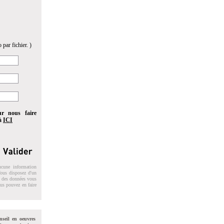
 par fichier. )
ur nous faire
 à
ICI
ucune information
 Vous disposez d'un
on des données vous
ous pouvez en faire
nseil en oeuvres