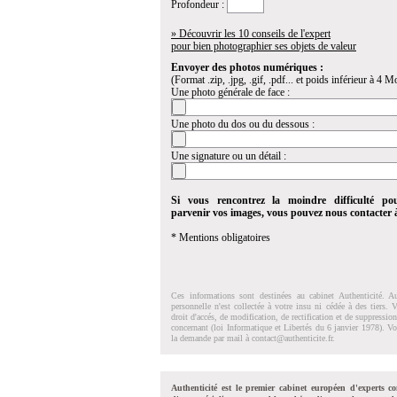
Profondeur :
» Découvrir les 10 conseils de l'expert
pour bien photographier ses objets de valeur
Envoyer des photos numériques :
(Format .zip, .jpg, .gif, .pdf... et poids inférieur à 4 Mo
Une photo générale de face :
Une photo du dos ou du dessous :
Une signature ou un détail :
Si vous rencontrez la moindre difficulté po
parvenir vos images, vous pouvez nous contacter
* Mentions obligatoires
Ces informations sont destinées au cabinet Authenticité. A
personnelle n'est collectée à votre insu ni cédée à des tiers.
droit d'accés, de modification, de rectification et de suppressi
concernant (loi Informatique et Libertés du 6 janvier 1978). V
la demande par mail à
contact@authenticite.fr
.
Authenticité est le premier cabinet européen d'experts co