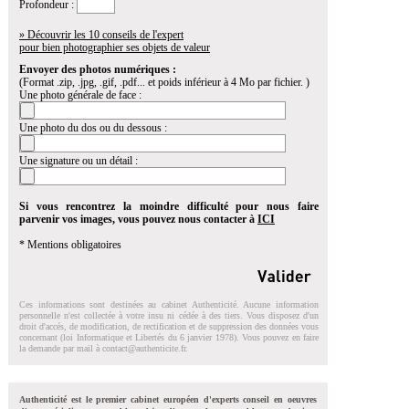
Profondeur :
» Découvrir les 10 conseils de l'expert
pour bien photographier ses objets de valeur
Envoyer des photos numériques :
(Format .zip, .jpg, .gif, .pdf... et poids inférieur à 4 Mo par fichier. )
Une photo générale de face :
Une photo du dos ou du dessous :
Une signature ou un détail :
Si vous rencontrez la moindre difficulté pour nous faire
parvenir vos images, vous pouvez nous contacter à
ICI
* Mentions obligatoires
Ces informations sont destinées au cabinet Authenticité. Aucune information
personnelle n'est collectée à votre insu ni cédée à des tiers. Vous disposez d'un
droit d'accés, de modification, de rectification et de suppression des données vous
concernant (loi Informatique et Libertés du 6 janvier 1978). Vous pouvez en faire
la demande par mail à
contact@authenticite.fr
.
Authenticité est le premier cabinet européen d'experts conseil en oeuvres