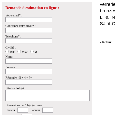
verrer
Demande d'estimation en ligne :
bronzes
Votre email* :
Lille,
Saint-
Confirmez votre email* :
Téléphone* :
» Retour
Civilité :
Mlle
Mme
M.
Nom :
Prénom :
Résoudre : 5 + 4 = ?*
Décrire l'objet :
Dimensions de l'objet (en cm) :
Hauteur :
Largeur :