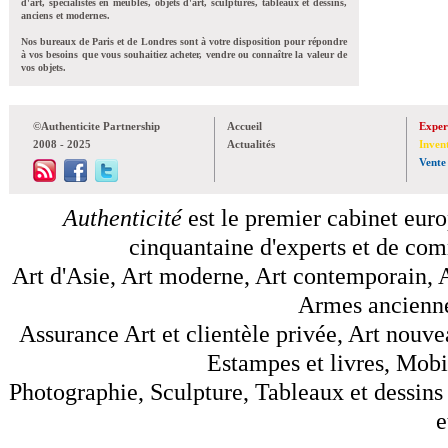
d'art, spécialistes en meubles, objets d'art, sculptures, tableaux et dessins,
anciens et modernes.
Nos bureaux de Paris et de Londres sont à votre disposition pour répondre
à vos besoins que vous souhaitiez acheter, vendre ou connaître la valeur de
vos objets.
©Authenticite Partnership
Accueil
Exper
2008 - 2025
Actualités
Inven
Vente
Authenticité
est le premier cabinet euro
cinquantaine d'experts et de comm
Art d'Asie, Art moderne, Art contemporain, A
Armes anciennes
Assurance Art et clientèle privée, Art nouve
Estampes et livres, Mobil
Photographie, Sculpture, Tableaux et dessins 
e