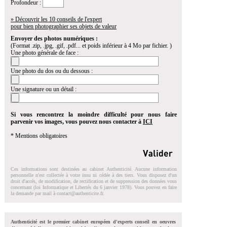
Profondeur :
» Découvrir les 10 conseils de l'expert
pour bien photographier ses objets de valeur
Envoyer des photos numériques :
(Format .zip, .jpg, .gif, .pdf... et poids inférieur à 4 Mo par fichier. )
Une photo générale de face :
Une photo du dos ou du dessous :
Une signature ou un détail :
Si vous rencontrez la moindre difficulté pour nous faire
parvenir vos images, vous pouvez nous contacter à
ICI
* Mentions obligatoires
Ces informations sont destinées au cabinet Authenticité. Aucune information
personnelle n'est collectée à votre insu ni cédée à des tiers. Vous disposez d'un
droit d'accés, de modification, de rectification et de suppression des données vous
concernant (loi Informatique et Libertés du 6 janvier 1978). Vous pouvez en faire
la demande par mail à
contact@authenticite.fr
.
Authenticité est le premier cabinet européen d'experts conseil en oeuvres