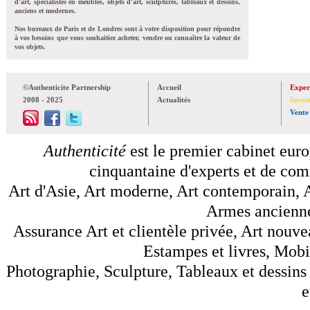
d'art, spécialistes en meubles, objets d'art, sculptures, tableaux et dessins,
anciens et modernes.
Nos bureaux de Paris et de Londres sont à votre disposition pour répondre
à vos besoins que vous souhaitiez acheter, vendre ou connaître la valeur de
vos objets.
©Authenticite Partnership
Accueil
Exper
2008 - 2025
Actualités
Inven
Vente
Authenticité
est le premier cabinet euro
cinquantaine d'experts et de comm
Art d'Asie, Art moderne, Art contemporain, A
Armes anciennes
Assurance Art et clientèle privée, Art nouve
Estampes et livres, Mobil
Photographie, Sculpture, Tableaux et dessins 
e