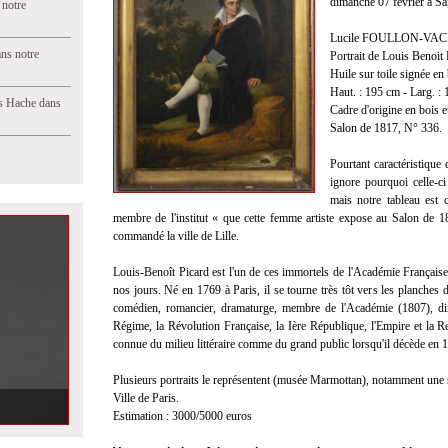
dimanche 07 février à Sa
 notre
Lucile FOULLON-VACHO
ns notre
Portrait de Louis Benoit
Huile sur toile signée 
Haut. : 195 cm - Larg. :
s Hache dans
Cadre d'origine en bois et
Salon de 1817, N° 336.
Pourtant caractéristique
ignore pourquoi celle-c
mais notre tableau est 
membre de l'institut « que cette femme artiste expose au Salon de 181
commandé la ville de Lille.
Louis-Benoît Picard est l'un de ces immortels de l'Académie França
nos jours. Né en 1769 à Paris, il se tourne très tôt vers les planches du
comédien, romancier, dramaturge, membre de l'Académie (1807), dir
Régime, la Révolution Française, la Ière République, l'Empire et la
connue du milieu littéraire comme du grand public lorsqu'il décède en 
Plusieurs portraits le représentent (musée Marmottan), notamment une s
Ville de Paris.
Estimation : 3000/5000 euros