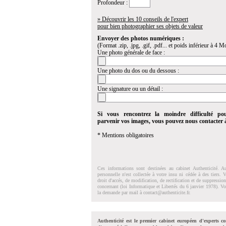
Profondeur :
» Découvrir les 10 conseils de l'expert
pour bien photographier ses objets de valeur
Envoyer des photos numériques :
(Format .zip, .jpg, .gif, .pdf... et poids inférieur à 4 Mo
Une photo générale de face :
Une photo du dos ou du dessous :
Une signature ou un détail :
Si vous rencontrez la moindre difficulté po
parvenir vos images, vous pouvez nous contacter
* Mentions obligatoires
Ces informations sont destinées au cabinet Authenticité. A
personnelle n'est collectée à votre insu ni cédée à des tiers.
droit d'accés, de modification, de rectification et de suppressi
concernant (loi Informatique et Libertés du 6 janvier 1978). V
la demande par mail à
contact@authenticite.fr
.
Authenticité est le premier cabinet européen d'experts co