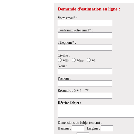
Demande d'estimation en ligne :
Votre email* :
Confirmez votre email* :
Téléphone* :
Civilité :
Mlle
Mme
M.
Nom :
Prénom :
Résoudre : 5 + 4 = ?*
Décrire l'objet :
Dimensions de l'objet (en cm) :
Hauteur :
Largeur :