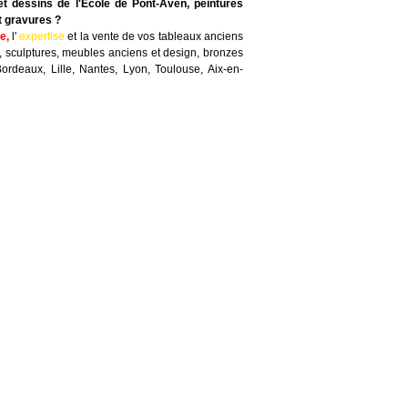
et dessins de l'Ecole de Pont-Aven, peintures
t gravures ?
te
,
l'
expertise
et la
vente
de vos tableaux anciens
, sculptures, meubles anciens et design, bronzes
Bordeaux, Lille, Nantes, Lyon, Toulouse, Aix-en-