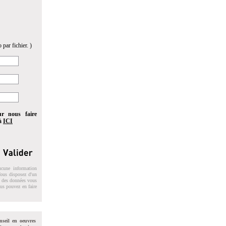
 par fichier. )
ur nous faire
 à
ICI
ucune information
 Vous disposez d'un
on des données vous
ous pouvez en faire
nseil en oeuvres