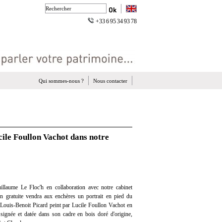
+33 6 95 34 93 78
Qui sommes-nous ?
Nous contacter
cile Foullon Vachot dans notre
llaume Le Floc'h en collaboration avec notre cabinet
ion gratuite vendra aux enchères un portrait en pied du
Louis-Benoit Picard peint par Lucile Foullon Vachot en
 signée et datée dans son cadre en bois doré d'origine,