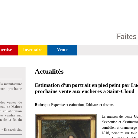
pertise
Inventaire
Vente
Actualités
 la manufacture
Estimation d'un portrait en pied peint par Lu
tre prochaine
prochaine vente aux enchères à Saint-Cloud
des ventes de
Rubrique
Expertise et estimation
,
Tableaux et dessins
teau de Maîtres
n collaboration
uite vendra aux
La maison de vente Gui
on de la fin du
d'expertise et d'estimat
comédien et dramaturge 
» En savoir plus
1816, peinture sur toile