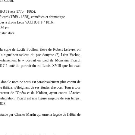
int Cloud.
T (vers 1775 - 1865).
 Picard (1769 - 1828), comédien et dramaturge.
en bas à droite Léon VACHOT F / 1816.
 136 cm
 stuc doré.
 du style de Lucile Foullon, élève de Robert Lefevre, on
i a signé son tableau du pseudonyme (?) Léon Vachot,
certainement le « portrait en pied de Monsieur Picard,
7 à coté du portrait du roi Louis XVIII que lui avait
ise dont le nom ne nous est paradoxalement plus connu de
 théâtre, s'éloignant de ses études d'avocat. Tour à tour
ecteur de l'Opéra et de l'Odéon, ayant connu l'Ancien
 Restauration, Picard est une figure majeure de son temps,
1828.
tatue par Charles Martin qui orne la façade de l'Hôtel de