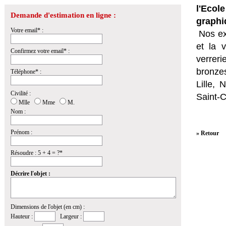
l'Eco
Demande d'estimation en ligne :
graphi
Votre email* :
Nos ex
et la
v
Confirmez votre email* :
verrer
bronzes
Téléphone* :
Lille,
Civilité :
Saint-
Mlle
Mme
M.
Nom :
Prénom :
» Retour
Résoudre : 5 + 4 = ?*
Décrire l'objet :
Dimensions de l'objet (en cm) :
Hauteur :
Largeur :