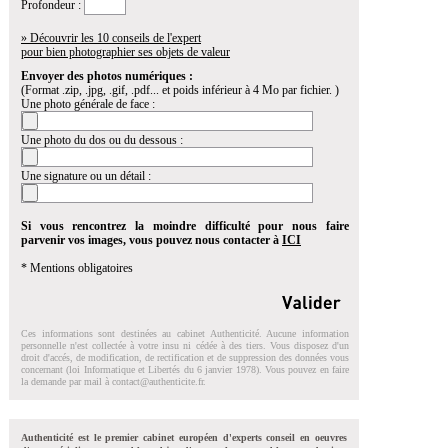
Profondeur :
» Découvrir les 10 conseils de l'expert
pour bien photographier ses objets de valeur
Envoyer des photos numériques :
(Format .zip, .jpg, .gif, .pdf... et poids inférieur à 4 Mo par fichier. )
Une photo générale de face :
Une photo du dos ou du dessous :
Une signature ou un détail :
Si vous rencontrez la moindre difficulté pour nous faire
parvenir vos images, vous pouvez nous contacter à
ICI
* Mentions obligatoires
Ces informations sont destinées au cabinet Authenticité. Aucune information
personnelle n'est collectée à votre insu ni cédée à des tiers. Vous disposez d'un
droit d'accés, de modification, de rectification et de suppression des données vous
concernant (loi Informatique et Libertés du 6 janvier 1978). Vous pouvez en faire
la demande par mail à
contact@authenticite.fr
.
Authenticité est le premier cabinet européen d'experts conseil en oeuvres