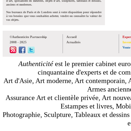
d'art, spécialistes en meubles, objets d'art, sculptures, tableaux et dessins,
anciens et modernes.
Nos bureaux de Paris et de Londres sont à votre disposition pour répondre
à vos besoins que vous souhaitiez acheter, vendre ou connaître la valeur de
vos objets.
©Authenticite Partnership
Accueil
Exper
2008 - 2025
Actualités
Inven
Vente
Authenticité
est le premier cabinet euro
cinquantaine d'experts et de comm
Art d'Asie, Art moderne, Art contemporain, A
Armes anciennes
Assurance Art et clientèle privée, Art nouve
Estampes et livres, Mobil
Photographie, Sculpture, Tableaux et dessins 
e