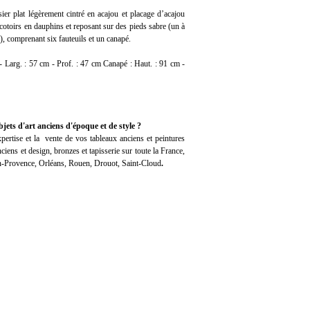
ier plat légèrement cintré en acajou et placage d’acajou
cotoirs en dauphins et reposant sur des pieds sabre (un à
), comprenant six fauteuils et un canapé.
 - Larg. : 57 cm - Prof. : 47 cm Canapé : Haut. : 91 cm -
jets d'art anciens d'époque et de style ?
pertise
et la
vente
de vos tableaux anciens et peintures
iens et design, bronzes et tapisserie sur toute la France,
en-Provence, Orléans, Rouen, Drouot, Saint-Cloud
.