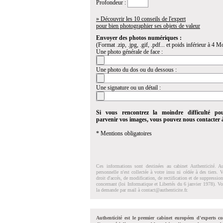
Profondeur :
» Découvrir les 10 conseils de l'expert
pour bien photographier ses objets de valeur
Envoyer des photos numériques :
(Format .zip, .jpg, .gif, .pdf... et poids inférieur à 4 Mo
Une photo générale de face :
Une photo du dos ou du dessous :
Une signature ou un détail :
Si vous rencontrez la moindre difficulté po
parvenir vos images, vous pouvez nous contacter
* Mentions obligatoires
Ces informations sont destinées au cabinet Authenticité. A
personnelle n'est collectée à votre insu ni cédée à des tiers.
droit d'accés, de modification, de rectification et de suppressi
concernant (loi Informatique et Libertés du 6 janvier 1978). V
la demande par mail à
contact@authenticite.fr
.
Authenticité est le premier cabinet européen d'experts co