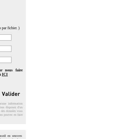
 par fichier. )
ur nous faire
 à
ICI
ucune information
 Vous disposez d'un
on des données vous
ous pouvez en faire
nseil en oeuvres