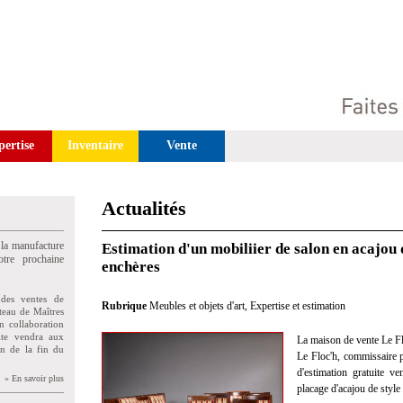
pertise
Inventaire
Vente
Actualités
 la manufacture
Estimation d'un mobiliier de salon en acajou
tre prochaine
enchères
des ventes de
Rubrique
Meubles et objets d'art
,
Expertise et estimation
teau de Maîtres
n collaboration
uite vendra aux
La maison de vente Le Fl
on de la fin du
Le Floc'h, commissaire pr
d'estimation gratuite 
» En savoir plus
placage d'acajou de style