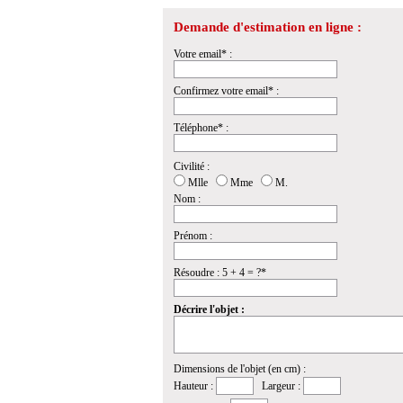
Demande d'estimation en ligne :
Votre email* :
Confirmez votre email* :
Téléphone* :
Civilité :
Mlle
Mme
M.
Nom :
Prénom :
Résoudre : 5 + 4 = ?*
Décrire l'objet :
Dimensions de l'objet (en cm) :
Hauteur :
Largeur :