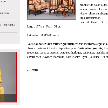
 notre
Mobilier de salon à doss
mouluré, à consoles d’ac
ns notre
réparer, chocs au placage
Style Restauration.
Fauteuil : Haut. : 93 cm
s Hache dans
Larg. : 177 cm - Prof. : 51 cm
Estimation : 800/1200 euros
Vous souhaitez faire estimer gratuitement vos meubles, sièges et ob
Nos experts sont à votre disposition pour l'
estimation gratuite
,
l'
ex
modernes, vases et verrerie, pendules, horloges, sculptures, meubles anc
à Paris et en Province, Bordeaux, Lille, Nantes, Lyon, Toulouse, Aix-
» Retour