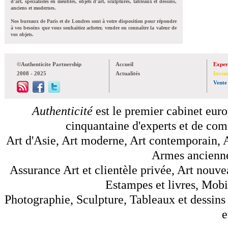
d'art, spécialistes en meubles, objets d'art, sculptures, tableaux et dessins,
anciens et modernes.
Nos bureaux de Paris et de Londres sont à votre disposition pour répondre
à vos besoins que vous souhaitiez acheter, vendre ou connaître la valeur de
vos objets.
©Authenticite Partnership
Accueil
Exper
2008 - 2025
Actualités
Inven
Vente
Authenticité
est le premier cabinet euro
cinquantaine d'experts et de comm
Art d'Asie, Art moderne, Art contemporain, A
Armes anciennes
Assurance Art et clientèle privée, Art nouve
Estampes et livres, Mobil
Photographie, Sculpture, Tableaux et dessins 
e