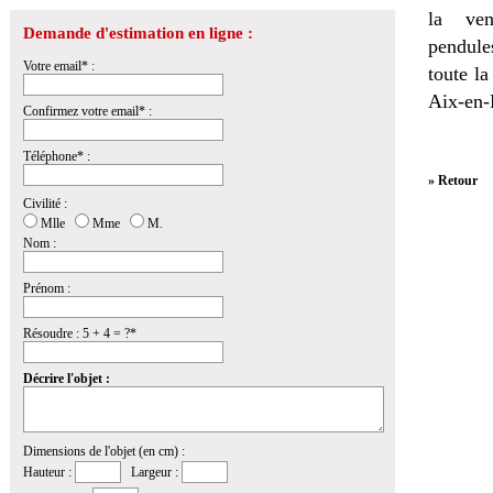
la
ven
Demande d'estimation en ligne :
pendules
Votre email* :
toute l
Aix-en-
Confirmez votre email* :
Téléphone* :
» Retour
Civilité :
Mlle
Mme
M.
Nom :
Prénom :
Résoudre : 5 + 4 = ?*
Décrire l'objet :
Dimensions de l'objet (en cm) :
Hauteur :
Largeur :