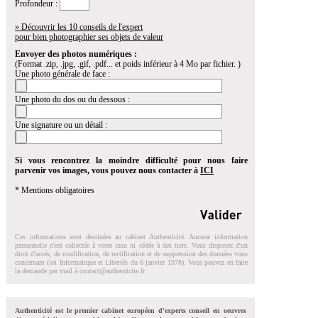
Profondeur :
» Découvrir les 10 conseils de l'expert
pour bien photographier ses objets de valeur
Envoyer des photos numériques :
(Format .zip, .jpg, .gif, .pdf... et poids inférieur à 4 Mo par fichier. )
Une photo générale de face :
Une photo du dos ou du dessous :
Une signature ou un détail :
Si vous rencontrez la moindre difficulté pour nous faire
parvenir vos images, vous pouvez nous contacter à
ICI
* Mentions obligatoires
Ces informations sont destinées au cabinet Authenticité. Aucune information
personnelle n'est collectée à votre insu ni cédée à des tiers. Vous disposez d'un
droit d'accés, de modification, de rectification et de suppression des données vous
concernant (loi Informatique et Libertés du 6 janvier 1978). Vous pouvez en faire
la demande par mail à
contact@authenticite.fr
.
Authenticité est le premier cabinet européen d'experts conseil en oeuvres