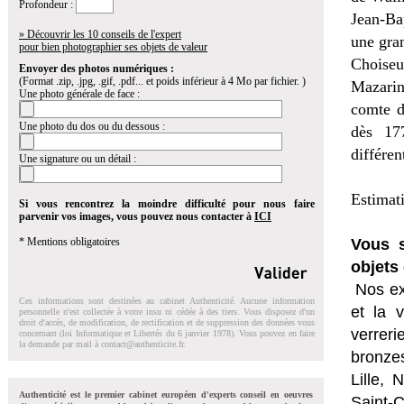
Profondeur :
Jean-Bap
» Découvrir les 10 conseils de l'expert
une gra
pour bien photographier ses objets de valeur
Choiseu
Envoyer des photos numériques :
(Format .zip, .jpg, .gif, .pdf... et poids inférieur à 4 Mo par fichier. )
Mazarin
Une photo générale de face :
comte d
Une photo du dos ou du dessous :
dès 17
différen
Une signature ou un détail :
Estimat
Si vous rencontrez la moindre difficulté pour nous faire
parvenir vos images, vous pouvez nous contacter à
ICI
* Mentions obligatoires
Vous s
objets 
Nos ex
Ces informations sont destinées au cabinet Authenticité. Aucune information
et la
v
personnelle n'est collectée à votre insu ni cédée à des tiers. Vous disposez d'un
droit d'accés, de modification, de rectification et de suppression des données vous
verrer
concernant (loi Informatique et Libertés du 6 janvier 1978). Vous pouvez en faire
la demande par mail à
contact@authenticite.fr
.
bronzes
Lille,
Authenticité est le premier cabinet européen d'experts conseil en oeuvres
Saint-