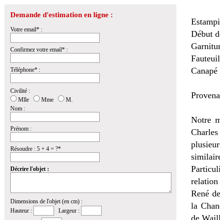
Demande d'estimation en ligne :
Estampil
Votre email* :
Début d
Garnitur
Confirmez votre email* :
Fauteuil
Canapé :
Téléphone* :
Civilité :
Provena
Mlle
Mme
M.
Nom :
Notre m
Prénom :
Charles
plusieur
Résoudre : 5 + 4 = ?*
similair
Particu
Décrire l'objet :
relatio
René de
Dimensions de l'objet (en cm) :
la Chan
Hauteur :
Largeur :
de Wail