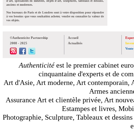
d'art, spécialistes en meubles, objets d'art, sculptures, tableaux et dessins,
anciens et modernes.
Nos bureaux de Paris et de Londres sont à votre disposition pour répondre
à vos besoins que vous souhaitiez acheter, vendre ou connaître la valeur de
vos objets.
©Authenticite Partnership
Accueil
Exper
2008 - 2025
Actualités
Inven
Vente
Authenticité
est le premier cabinet euro
cinquantaine d'experts et de comm
Art d'Asie, Art moderne, Art contemporain, A
Armes anciennes
Assurance Art et clientèle privée, Art nouve
Estampes et livres, Mobil
Photographie, Sculpture, Tableaux et dessins 
e