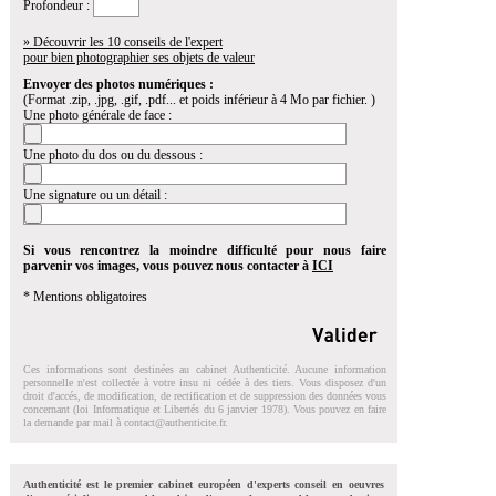
Profondeur :
» Découvrir les 10 conseils de l'expert
pour bien photographier ses objets de valeur
Envoyer des photos numériques :
(Format .zip, .jpg, .gif, .pdf... et poids inférieur à 4 Mo par fichier. )
Une photo générale de face :
Une photo du dos ou du dessous :
Une signature ou un détail :
Si vous rencontrez la moindre difficulté pour nous faire
parvenir vos images, vous pouvez nous contacter à
ICI
* Mentions obligatoires
Ces informations sont destinées au cabinet Authenticité. Aucune information
personnelle n'est collectée à votre insu ni cédée à des tiers. Vous disposez d'un
droit d'accés, de modification, de rectification et de suppression des données vous
concernant (loi Informatique et Libertés du 6 janvier 1978). Vous pouvez en faire
la demande par mail à
contact@authenticite.fr
.
Authenticité est le premier cabinet européen d'experts conseil en oeuvres