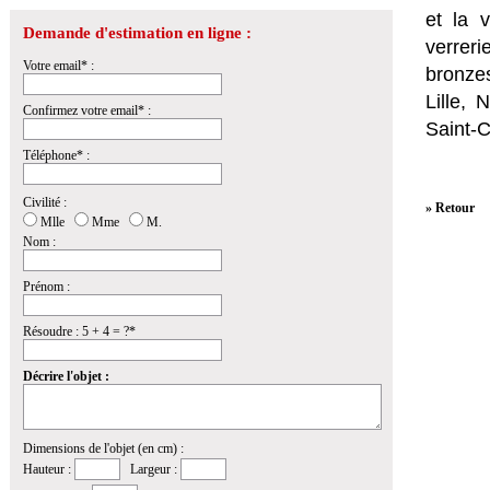
et la
v
Demande d'estimation en ligne :
verrer
Votre email* :
bronzes
Lille,
Confirmez votre email* :
Saint-
Téléphone* :
Civilité :
» Retour
Mlle
Mme
M.
Nom :
Prénom :
Résoudre : 5 + 4 = ?*
Décrire l'objet :
Dimensions de l'objet (en cm) :
Hauteur :
Largeur :