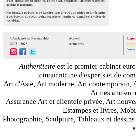
d'art, spécialistes en meubles, objets d'art, sculptures, tableaux et dessins,
anciens et modernes.
Nos bureaux de Paris et de Londres sont à votre disposition pour répondre
à vos besoins que vous souhaitiez acheter, vendre ou connaître la valeur de
vos objets.
©Authenticite Partnership
Accueil
Exper
2008 - 2025
Actualités
Inven
Vente
Authenticité
est le premier cabinet euro
cinquantaine d'experts et de comm
Art d'Asie, Art moderne, Art contemporain, A
Armes anciennes
Assurance Art et clientèle privée, Art nouve
Estampes et livres, Mobil
Photographie, Sculpture, Tableaux et dessins 
e