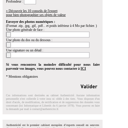
Profondeur :
» Découvrir les 10 conseils de l'expert
pour bien photographier ses objets de valeur
Envoyer des photos numériques :
(Format .zip, .jpg, .gif, .pdf... et poids inférieur à 4 Mo par fichier. )
Une photo générale de face :
Une photo du dos ou du dessous :
Une signature ou un détail :
Si vous rencontrez la moindre difficulté pour nous faire
parvenir vos images, vous pouvez nous contacter à
ICI
* Mentions obligatoires
Ces informations sont destinées au cabinet Authenticité. Aucune information
personnelle n'est collectée à votre insu ni cédée à des tiers. Vous disposez d'un
droit d'accés, de modification, de rectification et de suppression des données vous
concernant (loi Informatique et Libertés du 6 janvier 1978). Vous pouvez en faire
la demande par mail à
contact@authenticite.fr
.
Authenticité est le premier cabinet européen d'experts conseil en oeuvres