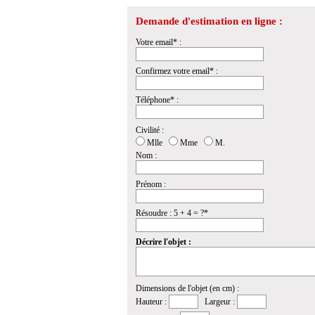
Demande d'estimation en ligne :
Votre email* :
Confirmez votre email* :
Téléphone* :
Civilité :
Mlle
Mme
M.
Nom :
Prénom :
Résoudre : 5 + 4 = ?*
Décrire l'objet :
Dimensions de l'objet (en cm) :
Hauteur :
Largeur :