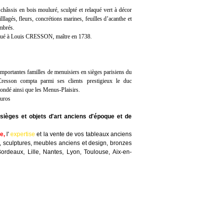
 châssis en bois mouluré, sculpté et relaqué vert à décor
lllagés, fleurs, concrétions marines, feuilles d’acanthe et
ambrés.
bué à Louis CRESSON, maître en 1738.
portantes familles de menuisiers en sièges parisiens du
resson compta parmi ses clients prestigieux le duc
Condé ainsi que les Menus-Plaisirs.
euros
sièges et objets d'art anciens d'époque et de
te
,
l'
expertise
et la
vente
de vos tableaux anciens
, sculptures, meubles anciens et design, bronzes
Bordeaux, Lille, Nantes, Lyon, Toulouse, Aix-en-