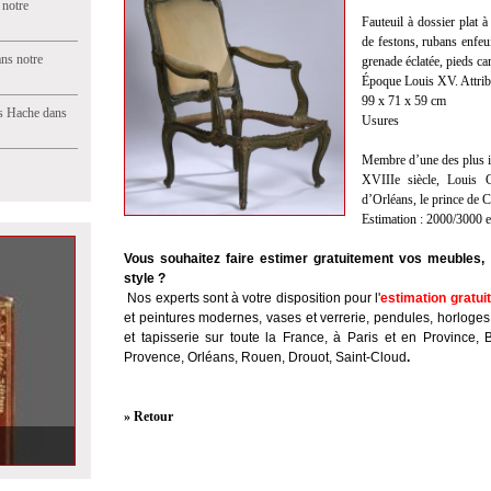
 notre
Fauteuil à dossier plat à
de festons, rubans enfeui
ns notre
grenade éclatée, pieds c
Époque Louis XV. Attri
99 x 71 x 59 cm
s Hache dans
Usures
Membre d’une des plus im
XVIIIe siècle, Louis C
d’Orléans, le prince de 
Estimation : 2000/3000 
Vous souhaitez faire estimer gratuitement vos meubles, 
style ?
Nos experts sont à votre disposition pour l'
estimation gratui
et peintures modernes, vases et verrerie, pendules, horloges
et tapisserie sur toute la France, à Paris et en Province, 
Provence, Orléans, Rouen, Drouot, Saint-Cloud
.
» Retour