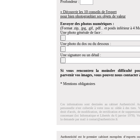
Profondeur :
» Découvrir les 10 conseils de l'expert
pour bien photographier ses objets de valeur
Envoyer des photos numériques :
(Format .zip, .jpg, .gif, .pdf... et poids inférieur à 4 Mo
Une photo générale de face :
Une photo du dos ou du dessous :
Une signature ou un détail :
Si vous rencontrez la moindre difficulté po
parvenir vos images, vous pouvez nous contacter
* Mentions obligatoires
Ces informations sont destinées au cabinet Authenticité. A
personnelle n'est collectée à votre insu ni cédée à des tiers.
droit d'accés, de modification, de rectification et de suppressi
concernant (loi Informatique et Libertés du 6 janvier 1978). V
la demande par mail à
contact@authenticite.fr
.
Authenticité est le premier cabinet européen d'experts co