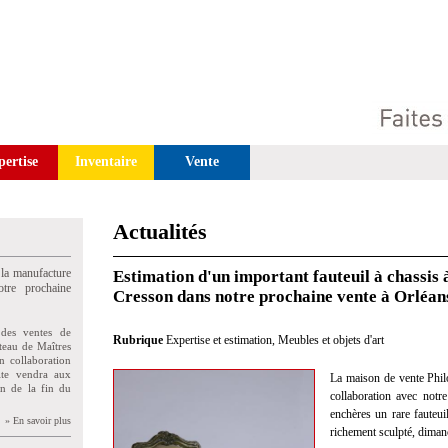
pertise
Inventaire
Vente
Actualités
 la manufacture
Estimation d'un important fauteuil à chassis à
tre prochaine
Cresson dans notre prochaine vente à Orléan
des ventes de
Rubrique
Expertise et estimation
,
Meubles et objets d'art
teau de Maîtres
n collaboration
uite vendra aux
La maison de vente Phil
on de la fin du
collaboration avec notre
enchères un rare fauteui
» En savoir plus
richement sculpté, diman