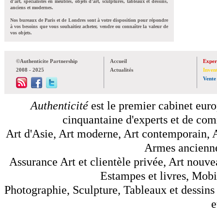
d'art, spécialistes en meubles, objets d'art, sculptures, tableaux et dessins,
anciens et modernes.
Nos bureaux de Paris et de Londres sont à votre disposition pour répondre
à vos besoins que vous souhaitiez acheter, vendre ou connaître la valeur de
vos objets.
©Authenticite Partnership
Accueil
Exper
2008 - 2025
Actualités
Inven
Vente
Authenticité
est le premier cabinet euro
cinquantaine d'experts et de comm
Art d'Asie, Art moderne, Art contemporain, A
Armes anciennes
Assurance Art et clientèle privée, Art nouve
Estampes et livres, Mobil
Photographie, Sculpture, Tableaux et dessins 
e