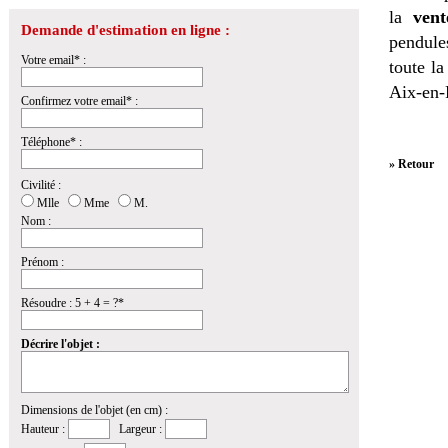
la
vent
Demande d'estimation en ligne :
pendules
Votre email* :
toute l
Aix-en-
Confirmez votre email* :
Téléphone* :
» Retour
Civilité :
Mlle
Mme
M.
Nom :
Prénom :
Résoudre : 5 + 4 = ?*
Décrire l'objet :
Dimensions de l'objet (en cm) :
Hauteur :
Largeur :