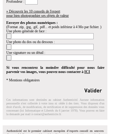
Profondeur :
» Découvrir les 10 conseils de l'expert
pour bien photographier ses objets de valeur
Envoyer des photos numériques :
(Format .zip, .jpg, .gif, .pdf... et poids inférieur à 4 Mo par fichier. )
Une photo générale de face :
Une photo du dos ou du dessous :
Une signature ou un détail :
Si vous rencontrez la moindre difficulté pour nous faire
parvenir vos images, vous pouvez nous contacter à
ICI
* Mentions obligatoires
Ces informations sont destinées au cabinet Authenticité. Aucune information
personnelle n'est collectée à votre insu ni cédée à des tiers. Vous disposez d'un
droit d'accés, de modification, de rectification et de suppression des données vous
concernant (loi Informatique et Libertés du 6 janvier 1978). Vous pouvez en faire
la demande par mail à
contact@authenticite.fr
.
Authenticité est le premier cabinet européen d'experts conseil en oeuvres