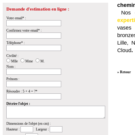
chemin
Demande d'estimation en ligne :
Nos e
Votre email* :
expert
vases 
Confirmez votre email* :
bronzes
Lille,
Téléphone* :
Cloud
.
Civilité :
Mlle
Mme
M.
Nom :
» Retour
Prénom :
Résoudre : 5 + 4 = ?*
Décrire l'objet :
Dimensions de l'objet (en cm) :
Hauteur :
Largeur :