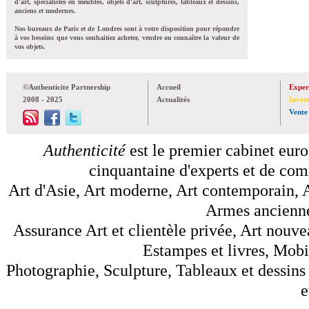
d'art, spécialistes en meubles, objets d'art, sculptures, tableaux et dessins,
anciens et modernes.
Nos bureaux de Paris et de Londres sont à votre disposition pour répondre
à vos besoins que vous souhaitiez acheter, vendre ou connaître la valeur de
vos objets.
©Authenticite Partnership
Accueil
Exper
2008 - 2025
Actualités
Inven
Vente
Authenticité
est le premier cabinet euro
cinquantaine d'experts et de comm
Art d'Asie, Art moderne, Art contemporain, A
Armes anciennes
Assurance Art et clientèle privée, Art nouve
Estampes et livres, Mobil
Photographie, Sculpture, Tableaux et dessins 
e