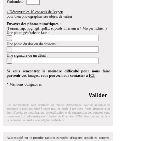
Profondeur :
» Découvrir les 10 conseils de l'expert
pour bien photographier ses objets de valeur
Envoyer des photos numériques :
(Format .zip, .jpg, .gif, .pdf... et poids inférieur à 4 Mo par fichier. )
Une photo générale de face :
Une photo du dos ou du dessous :
Une signature ou un détail :
Si vous rencontrez la moindre difficulté pour nous faire
parvenir vos images, vous pouvez nous contacter à
ICI
* Mentions obligatoires
Ces informations sont destinées au cabinet Authenticité. Aucune information
personnelle n'est collectée à votre insu ni cédée à des tiers. Vous disposez d'un
droit d'accés, de modification, de rectification et de suppression des données vous
concernant (loi Informatique et Libertés du 6 janvier 1978). Vous pouvez en faire
la demande par mail à
contact@authenticite.fr
.
Authenticité est le premier cabinet européen d'experts conseil en oeuvres