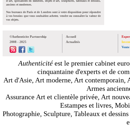
d'art, spécialistes en meubles, objets d'art, sculptures, tableaux et dessins,
anciens et modernes.
Nos bureaux de Paris et de Londres sont à votre disposition pour répondre
à vos besoins que vous souhaitiez acheter, vendre ou connaître la valeur de
vos objets.
©Authenticite Partnership
Accueil
Exper
2008 - 2025
Actualités
Inven
Vente
Authenticité
est le premier cabinet euro
cinquantaine d'experts et de comm
Art d'Asie, Art moderne, Art contemporain, A
Armes anciennes
Assurance Art et clientèle privée, Art nouve
Estampes et livres, Mobil
Photographie, Sculpture, Tableaux et dessins 
e