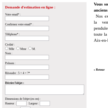
Vous so
Demande d'estimation en ligne :
anciens
Votre email* :
Nos ex
la
ven
Confirmez votre email* :
pendules
toute l
Téléphone* :
Aix-en-
Civilité :
Mlle
Mme
M.
Nom :
Prénom :
» Retour
Résoudre : 5 + 4 = ?*
Décrire l'objet :
Dimensions de l'objet (en cm) :
Hauteur :
Largeur :