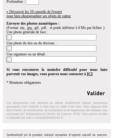
Profondeur :
» Découvrir les 10 conseils de l'expert
pour bien photographier ses objets de valeur
Envoyer des photos numériques :
(Format .zip, .jpg, .gif, .pdf... et poids inférieur à 4 Mo par fichier. )
Une photo générale de face :
Une photo du dos ou du dessous :
Une signature ou un détail :
Si vous rencontrez la moindre difficulté pour nous faire
parvenir vos images, vous pouvez nous contacter à
ICI
* Mentions obligatoires
Ces informations sont destinées au cabinet Authenticité. Aucune information
personnelle n'est collectée à votre insu ni cédée à des tiers. Vous disposez d'un
droit d'accés, de modification, de rectification et de suppression des données vous
concernant (loi Informatique et Libertés du 6 janvier 1978). Vous pouvez en faire
la demande par mail à
contact@authenticite.fr
.
Authenticité est le premier cabinet européen d'experts conseil en oeuvres