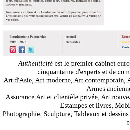
d'art, spécialistes en meubles, objets d'art, sculptures, tableaux et dessins,
anciens et modernes.
Nos bureaux de Paris et de Londres sont à votre disposition pour répondre
à vos besoins que vous souhaitiez acheter, vendre ou connaître la valeur de
vos objets.
©Authenticite Partnership
Accueil
Exper
2008 - 2025
Actualités
Inven
Vente
Authenticité
est le premier cabinet euro
cinquantaine d'experts et de comm
Art d'Asie, Art moderne, Art contemporain, A
Armes anciennes
Assurance Art et clientèle privée, Art nouve
Estampes et livres, Mobil
Photographie, Sculpture, Tableaux et dessins 
e