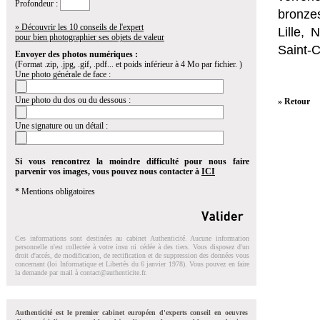
Profondeur :
bronzes
» Découvrir les 10 conseils de l'expert
Lille,
pour bien photographier ses objets de valeur
Saint-
Envoyer des photos numériques :
(Format .zip, .jpg, .gif, .pdf... et poids inférieur à 4 Mo par fichier. )
Une photo générale de face :
Une photo du dos ou du dessous :
» Retour
Une signature ou un détail :
Si vous rencontrez la moindre difficulté pour nous faire
parvenir vos images, vous pouvez nous contacter à
ICI
* Mentions obligatoires
Ces informations sont destinées au cabinet Authenticité. Aucune information
personnelle n'est collectée à votre insu ni cédée à des tiers. Vous disposez d'un
droit d'accés, de modification, de rectification et de suppression des données vous
concernant (loi Informatique et Libertés du 6 janvier 1978). Vous pouvez en faire
la demande par mail à
contact@authenticite.fr
.
Authenticité est le premier cabinet européen d'experts conseil en oeuvres