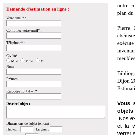
notre c
Demande d'estimation en ligne :
plan du
Votre email* :
Pierre 
Confirmez votre email* :
ébénist
exécute
Téléphone* :
invent
Civilité :
meubles,
Mlle
Mme
M.
Nom :
Bibliog
Prénom :
Dijon 2
Estimat
Résoudre : 5 + 4 = ?*
Vous s
Décrire l'objet :
objets 
Nos ex
Dimensions de l'objet (en cm) :
et la
v
Hauteur :
Largeur :
verrer