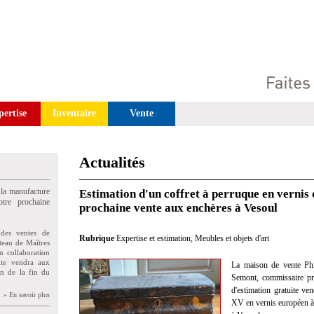
pertise
Inventaire
Vente
Actualités
 la manufacture
Estimation d'un coffret à perruque en vernis 
tre prochaine
prochaine vente aux enchères à Vesoul
des ventes de
Rubrique
Expertise et estimation
,
Meubles et objets d'art
teau de Maîtres
n collaboration
uite vendra aux
La maison de vente Phi
on de la fin du
Semont, commissaire pris
d'estimation gratuite v
» En savoir plus
XV en vernis européen à 