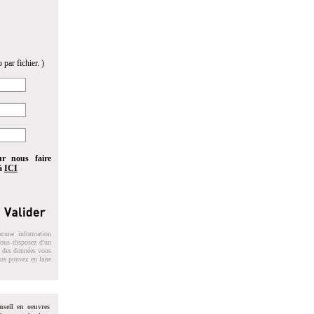
 par fichier. )
ur nous faire
 à
ICI
ucune information
 Vous disposez d'un
on des données vous
ous pouvez en faire
nseil en oeuvres