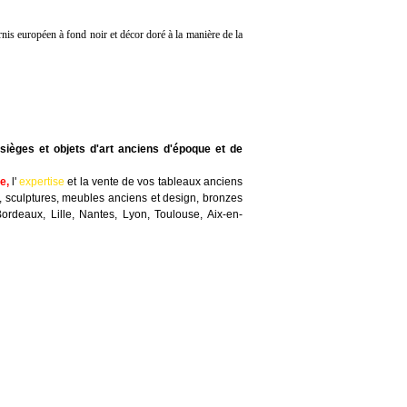
nis européen à fond noir et décor doré à la manière de la
sièges et objets d'art anciens d'époque et de
te
,
l'
expertise
et la
vente
de vos tableaux anciens
, sculptures, meubles anciens et design, bronzes
Bordeaux, Lille, Nantes, Lyon, Toulouse, Aix-en-