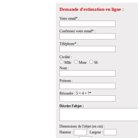
Demande d'estimation en ligne :
Votre email* :
Confirmez votre email* :
Téléphone* :
Civilité :
Mlle
Mme
M.
Nom :
Prénom :
Résoudre : 5 + 4 = ?*
Décrire l'objet :
Dimensions de l'objet (en cm) :
Hauteur :
Largeur :