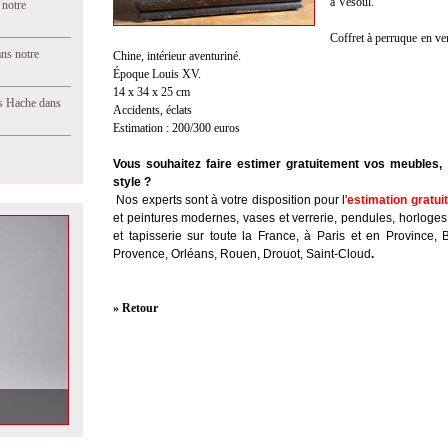
à Vesoul.
 notre
Coffret à perruque en ver
ns notre
Chine, intérieur aventuriné.
Époque Louis XV.
14 x 34 x 25 cm
s Hache dans
Accidents, éclats
Estimation : 200/300 euros
Vous souhaitez faire estimer gratuitement vos meubles, 
style ?
Nos experts sont à votre disposition pour l'
estimation gratui
et peintures modernes, vases et verrerie, pendules, horloges
et tapisserie sur toute la France, à Paris et en Province, 
Provence, Orléans, Rouen, Drouot, Saint-Cloud
.
» Retour