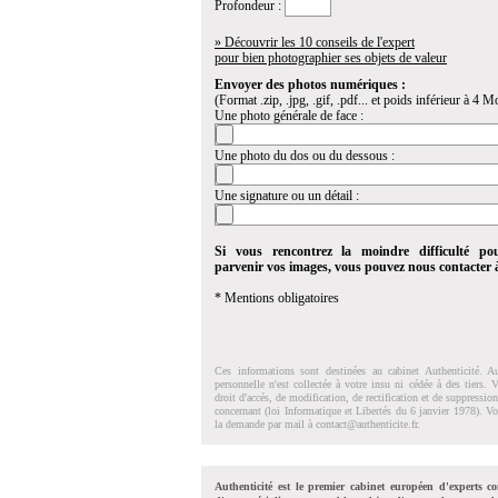
Profondeur :
» Découvrir les 10 conseils de l'expert
pour bien photographier ses objets de valeur
Envoyer des photos numériques :
(Format .zip, .jpg, .gif, .pdf... et poids inférieur à 4 Mo
Une photo générale de face :
Une photo du dos ou du dessous :
Une signature ou un détail :
Si vous rencontrez la moindre difficulté po
parvenir vos images, vous pouvez nous contacter
* Mentions obligatoires
Ces informations sont destinées au cabinet Authenticité. A
personnelle n'est collectée à votre insu ni cédée à des tiers.
droit d'accés, de modification, de rectification et de suppressi
concernant (loi Informatique et Libertés du 6 janvier 1978). V
la demande par mail à
contact@authenticite.fr
.
Authenticité est le premier cabinet européen d'experts co