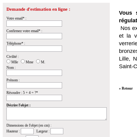
Demande d'estimation en ligne :
Vous s
Votre email* :
régula
Nos ex
Confirmez votre email* :
et la
v
verrer
Téléphone* :
bronzes
Civilité :
Lille,
Mlle
Mme
M.
Saint-
Nom :
Prénom :
» Retour
Résoudre : 5 + 4 = ?*
Décrire l'objet :
Dimensions de l'objet (en cm) :
Hauteur :
Largeur :