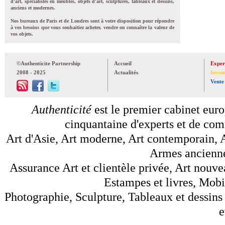
d'art, spécialistes en meubles, objets d'art, sculptures, tableaux et dessins,
anciens et modernes.
Nos bureaux de Paris et de Londres sont à votre disposition pour répondre
à vos besoins que vous souhaitiez acheter, vendre ou connaître la valeur de
vos objets.
©Authenticite Partnership
Accueil
Exper
2008 - 2025
Actualités
Inven
Vente
Authenticité
est le premier cabinet euro
cinquantaine d'experts et de comm
Art d'Asie, Art moderne, Art contemporain, A
Armes anciennes
Assurance Art et clientèle privée, Art nouve
Estampes et livres, Mobil
Photographie, Sculpture, Tableaux et dessins 
e