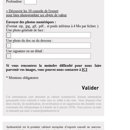
Profondeur :
» Découvrir les 10 conseils de l'expert
pour bien photographier ses objets de valeur
Envoyer des photos numériques :
(Format .zip, .jpg, .gif, .pdf... et poids inférieur à 4 Mo par fichier. )
Une photo générale de face :
Une photo du dos ou du dessous :
Une signature ou un détail :
Si vous rencontrez la moindre difficulté pour nous faire
parvenir vos images, vous pouvez nous contacter à
ICI
* Mentions obligatoires
Ces informations sont destinées au cabinet Authenticité. Aucune information
personnelle n'est collectée à votre insu ni cédée à des tiers. Vous disposez d'un
droit d'accés, de modification, de rectification et de suppression des données vous
concernant (loi Informatique et Libertés du 6 janvier 1978). Vous pouvez en faire
la demande par mail à
contact@authenticite.fr
.
Authenticité est le premier cabinet européen d'experts conseil en oeuvres