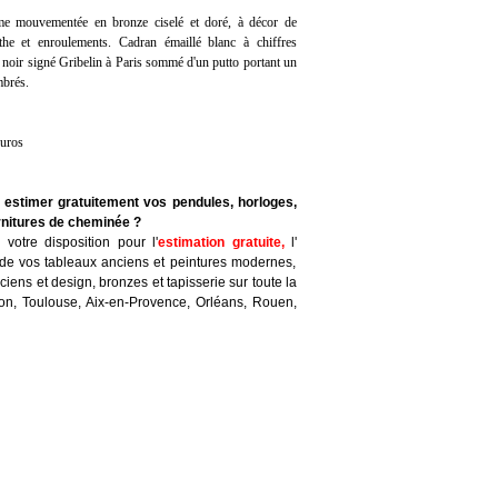
rme mouvementée en bronze ciselé et doré, à décor de
anthe et enroulements. Cadran émaillé blanc à chiffres
t noir signé Gribelin à Paris sommé d'un putto portant un
mbrés.
euros
e estimer gratuitement vos pendules, horloges,
rnitures de cheminée ?
votre disposition pour l'
estimation gratuite
,
l'
de vos tableaux anciens et peintures modernes,
iens et design, bronzes et tapisserie sur toute la
yon, Toulouse, Aix-en-Provence, Orléans, Rouen,