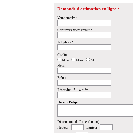
Demande d'estimation en ligne :
Votre email* :
Confirmez votre email* :
Téléphone* :
Civilité :
Mlle
Mme
M.
Nom :
Prénom :
Résoudre : 5 + 4 = ?*
Décrire l'objet :
Dimensions de l'objet (en cm) :
Hauteur :
Largeur :