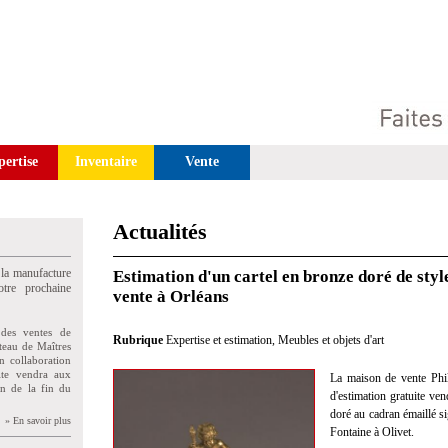
pertise
Inventaire
Vente
Actualités
 la manufacture
Estimation d'un cartel en bronze doré de sty
tre prochaine
vente à Orléans
des ventes de
Rubrique
Expertise et estimation
,
Meubles et objets d'art
teau de Maîtres
n collaboration
uite vendra aux
La maison de vente Philo
on de la fin du
d'estimation gratuite ve
doré au cadran émaillé s
» En savoir plus
Fontaine à Olivet.