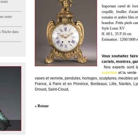
 notre
Important cartel de fo
coquille, feuilles d'ac
ns notre
romains et arabes bleu e
brandon. Petits pieds ca
Style Louis XV
s Hache dans
H. 60 L. 35 P.16 cm
Estimation : 1200/1800 
Vous souhaitez fair
cartels, montres, ga
Nos experts sont à 
expertise
et la
vente
vases et verrerie, pendules, horloges, sculptures, meubles anc
France, à Paris et en Province, Bordeaux, Lille, Nantes, L
Drouot, Saint-Cloud
.
» Retour