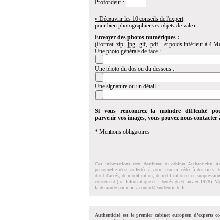
Profondeur :
» Découvrir les 10 conseils de l'expert
pour bien photographier ses objets de valeur
Envoyer des photos numériques :
(Format .zip, .jpg, .gif, .pdf... et poids inférieur à 4 Mo
Une photo générale de face :
Une photo du dos ou du dessous :
Une signature ou un détail :
Si vous rencontrez la moindre difficulté po
parvenir vos images, vous pouvez nous contacter
* Mentions obligatoires
Ces informations sont destinées au cabinet Authenticité. A
personnelle n'est collectée à votre insu ni cédée à des tiers.
droit d'accés, de modification, de rectification et de suppressi
concernant (loi Informatique et Libertés du 6 janvier 1978). V
la demande par mail à
contact@authenticite.fr
.
Authenticité est le premier cabinet européen d'experts co