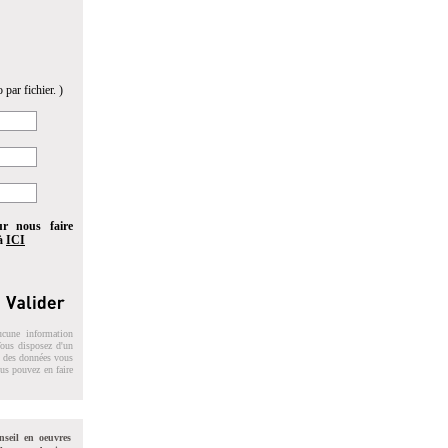
 par fichier. )
ur nous faire
 à
ICI
ucune information
 Vous disposez d'un
on des données vous
ous pouvez en faire
nseil en oeuvres