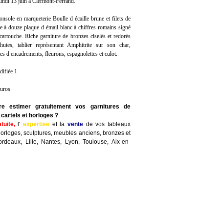
 lundi 13 juin à Clermont-Ferrand.
onsole en marqueterie Boulle d écaille brune et filets de
ire à douze plaque d émail blanc à chiffres romains signé
artouche. Riche garniture de bronzes ciselés et redorés
tes, tablier représentant Amphitrite sur son char,
tes d encadrements, fleurons, espagnolettes et culot.
difiée 1
euros
re estimer gratuitement vos garnitures de
cartels et horloges ?
atuite,
l'
expertise
et la
vente
de vos tableaux
horloges, sculptures, meubles anciens, bronzes et
ordeaux, Lille, Nantes, Lyon, Toulouse, Aix-en-