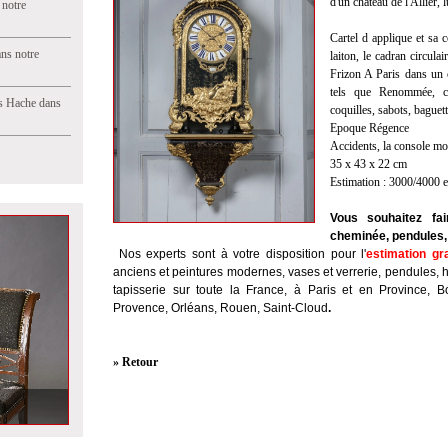
d'un château de l'Allier,
 notre
Cartel d applique et sa c
ns notre
laiton, le cadran circula
Frizon A Paris dans un c
tels que Renommée, chu
s Hache dans
coquilles, sabots, baguet
Epoque Régence
Accidents, la console mo
35 x 43 x 22 cm
Estimation : 3000/4000 
Vous souhaitez fai
cheminée, pendules, 
Nos experts sont à votre disposition pour l'
estimation gr
anciens et peintures modernes, vases et verrerie, pendules, 
tapisserie sur toute la France, à Paris et en Province, B
Provence, Orléans, Rouen, Saint-Cloud
.
» Retour