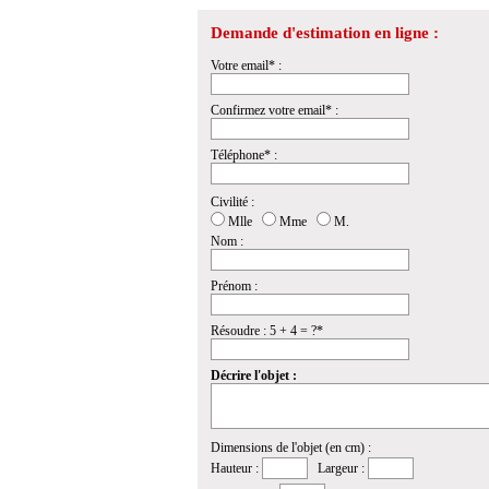
Demande d'estimation en ligne :
Votre email* :
Confirmez votre email* :
Téléphone* :
Civilité :
Mlle
Mme
M.
Nom :
Prénom :
Résoudre : 5 + 4 = ?*
Décrire l'objet :
Dimensions de l'objet (en cm) :
Hauteur :
Largeur :