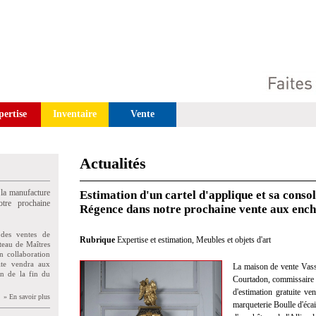
pertise
Inventaire
Vente
Actualités
 la manufacture
Estimation d'un cartel d'applique et sa cons
tre prochaine
Régence dans notre prochaine vente aux enc
des ventes de
Rubrique
Expertise et estimation
,
Meubles et objets d'art
teau de Maîtres
n collaboration
uite vendra aux
La maison de vente Vass
on de la fin du
Courtadon, commissaire pr
d'estimation gratuite ve
» En savoir plus
marqueterie Boulle d'écai