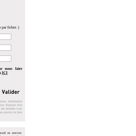
 par fichier. )
ur nous faire
 à
ICI
ucune information
 Vous disposez d'un
on des données vous
ous pouvez en faire
nseil en oeuvres