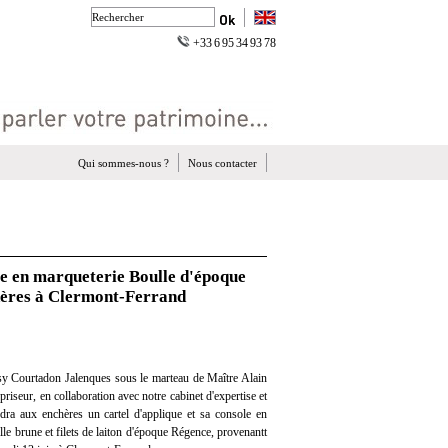
+33 6 95 34 93 78
Qui sommes-nous ?
Nous contacter
ole en marqueterie Boulle d'époque
hères à Clermont-Ferrand
y Courtadon Jalenques sous le marteau de Maître Alain
iseur, en collaboration avec notre cabinet d'expertise et
ndra aux enchères un cartel d'applique et sa console en
lle brune et filets de laiton d'époque Régence, provenantt