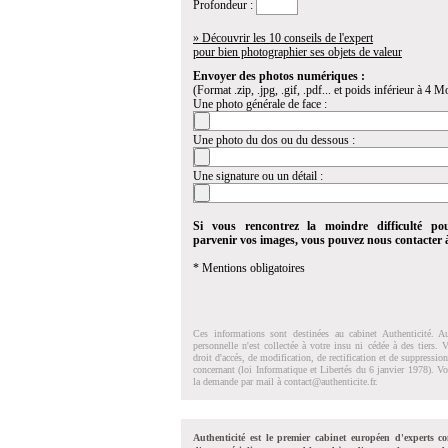
Profondeur :
» Découvrir les 10 conseils de l'expert
pour bien photographier ses objets de valeur
Envoyer des photos numériques :
(Format .zip, .jpg, .gif, .pdf... et poids inférieur à 4 Mo
Une photo générale de face :
Une photo du dos ou du dessous :
Une signature ou un détail :
Si vous rencontrez la moindre difficulté po
parvenir vos images, vous pouvez nous contacter
* Mentions obligatoires
Ces informations sont destinées au cabinet Authenticité. A
personnelle n'est collectée à votre insu ni cédée à des tiers.
droit d'accés, de modification, de rectification et de suppressi
concernant (loi Informatique et Libertés du 6 janvier 1978). V
la demande par mail à
contact@authenticite.fr
.
Authenticité est le premier cabinet européen d'experts co