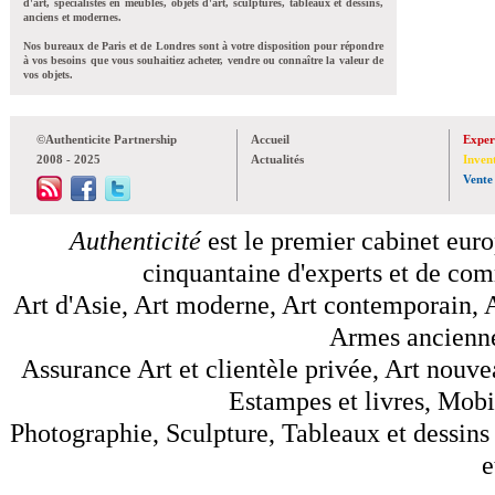
d'art, spécialistes en meubles, objets d'art, sculptures, tableaux et dessins,
anciens et modernes.
Nos bureaux de Paris et de Londres sont à votre disposition pour répondre
à vos besoins que vous souhaitiez acheter, vendre ou connaître la valeur de
vos objets.
©Authenticite Partnership
Accueil
Exper
2008 - 2025
Actualités
Inven
Vente
Authenticité
est le premier cabinet euro
cinquantaine d'experts et de comm
Art d'Asie, Art moderne, Art contemporain, A
Armes anciennes
Assurance Art et clientèle privée, Art nouve
Estampes et livres, Mobil
Photographie, Sculpture, Tableaux et dessins 
e