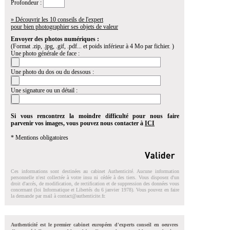
Profondeur :
» Découvrir les 10 conseils de l'expert
pour bien photographier ses objets de valeur
Envoyer des photos numériques :
(Format .zip, .jpg, .gif, .pdf... et poids inférieur à 4 Mo par fichier. )
Une photo générale de face :
Une photo du dos ou du dessous :
Une signature ou un détail :
Si vous rencontrez la moindre difficulté pour nous faire
parvenir vos images, vous pouvez nous contacter à
ICI
* Mentions obligatoires
Ces informations sont destinées au cabinet Authenticité. Aucune information
personnelle n'est collectée à votre insu ni cédée à des tiers. Vous disposez d'un
droit d'accés, de modification, de rectification et de suppression des données vous
concernant (loi Informatique et Libertés du 6 janvier 1978). Vous pouvez en faire
la demande par mail à
contact@authenticite.fr
.
Authenticité est le premier cabinet européen d'experts conseil en oeuvres