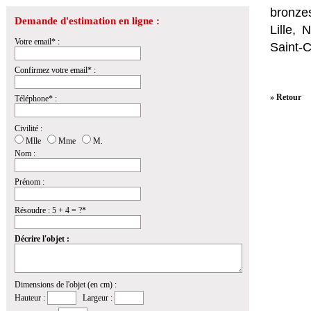
bronzes
Demande d'estimation en ligne :
Lille,
Votre email* :
Saint-
Confirmez votre email* :
» Retour
Téléphone* :
Civilité :
Mlle
Mme
M.
Nom :
Prénom :
Résoudre : 5 + 4 = ?*
Décrire l'objet :
Dimensions de l'objet (en cm) :
Hauteur :
Largeur :