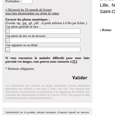
Profondeur :
Lille,
» Découvrir les 10 conseils de l'expert
Saint-
pour bien photographier ses objets de valeur
Envoyer des photos numériques :
(Format .zip, .jpg, .gif, .pdf... et poids inférieur à 4 Mo par fichier. )
Une photo générale de face :
» Retour
Une photo du dos ou du dessous :
Une signature ou un détail :
Si vous rencontrez la moindre difficulté pour nous faire
parvenir vos images, vous pouvez nous contacter à
ICI
* Mentions obligatoires
Ces informations sont destinées au cabinet Authenticité. Aucune information
personnelle n'est collectée à votre insu ni cédée à des tiers. Vous disposez d'un
droit d'accés, de modification, de rectification et de suppression des données vous
concernant (loi Informatique et Libertés du 6 janvier 1978). Vous pouvez en faire
la demande par mail à
contact@authenticite.fr
.
Authenticité est le premier cabinet européen d'experts conseil en oeuvres