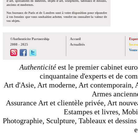
d'art, spécialistes en meubles, objets d'art, sculptures, tableaux et dessins,
anciens et modernes.
Nos bureaux de Paris et de Londres sont à votre disposition pour répondre
à vos besoins que vous souhaitiez acheter, vendre ou connaître la valeur de
vos objets.
©Authenticite Partnership
Accueil
Exper
2008 - 2025
Actualités
Inven
Vente
Authenticité
est le premier cabinet euro
cinquantaine d'experts et de comm
Art d'Asie, Art moderne, Art contemporain, A
Armes anciennes
Assurance Art et clientèle privée, Art nouve
Estampes et livres, Mobil
Photographie, Sculpture, Tableaux et dessins 
e