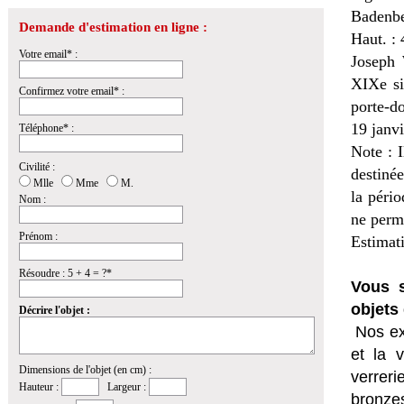
Badenbe
Demande d'estimation en ligne :
Haut. : 
Votre email* :
Joseph 
XIXe siè
Confirmez votre email* :
porte-d
19 janvi
Téléphone* :
Note : 
Civilité :
destiné
Mlle
Mme
M.
la pério
Nom :
ne perm
Prénom :
Estimat
Résoudre : 5 + 4 = ?*
Vous s
objets 
Décrire l'objet :
Nos ex
et la
v
Dimensions de l'objet (en cm) :
verrer
Hauteur :
Largeur :
bronzes