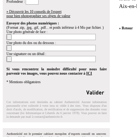
Profondeur :
Aix-en-
» Découvrir les 10 conseils de l'expert
pour bien photographier ses objets de valeur
Envoyer des photos numériques :
(Format .zip, .jpg, .gif, .pdf... et poids inférieur à 4 Mo par fichier. )
» Retour
Une photo générale de face :
Une photo du dos ou du dessous :
Une signature ou un détail :
Si vous rencontrez la moindre difficulté pour nous faire
parvenir vos images, vous pouvez nous contacter à
ICI
* Mentions obligatoires
Ces informations sont destinées au cabinet Authenticité. Aucune information
personnelle n'est collectée à votre insu ni cédée à des tiers. Vous disposez d'un
droit d'accés, de modification, de rectification et de suppression des données vous
concernant (loi Informatique et Libertés du 6 janvier 1978). Vous pouvez en faire
la demande par mail à
contact@authenticite.fr
.
Authenticité est le premier cabinet européen d'experts conseil en oeuvres