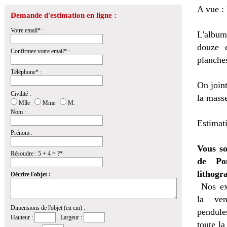
A vue : 
Demande d'estimation en ligne :
Votre email* :
L'album
douze 
Confirmez votre email* :
planches
Téléphone* :
On join
Civilité :
la masse
Mlle
Mme
M.
Nom :
Estimat
Prénom :
Vous so
Résoudre : 5 + 4 = ?*
de Pon
lithogr
Décrire l'objet :
Nos ex
la
ven
Dimensions de l'objet (en cm) :
pendules
Hauteur :
Largeur :
toute l