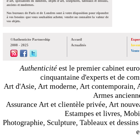
d'art, spécialistes en meubles, objets d'art, sculptures, tableaux et dessins,
anciens et modernes.
Nos bureaux de Paris et de Londres sont à votre disposition pour répondre
à vos besoins que vous souhaitiez acheter, vendre ou connaître la valeur de
vos objets.
©Authenticite Partnership
Accueil
Exper
2008 - 2025
Actualités
Inven
Vente
Authenticité
est le premier cabinet euro
cinquantaine d'experts et de comm
Art d'Asie, Art moderne, Art contemporain, A
Armes anciennes
Assurance Art et clientèle privée, Art nouve
Estampes et livres, Mobil
Photographie, Sculpture, Tableaux et dessins 
e