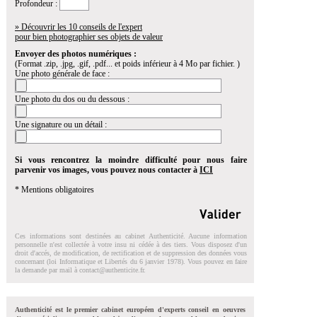
Profondeur :
» Découvrir les 10 conseils de l'expert
pour bien photographier ses objets de valeur
Envoyer des photos numériques :
(Format .zip, .jpg, .gif, .pdf... et poids inférieur à 4 Mo par fichier. )
Une photo générale de face :
Une photo du dos ou du dessous :
Une signature ou un détail :
Si vous rencontrez la moindre difficulté pour nous faire
parvenir vos images, vous pouvez nous contacter à
ICI
* Mentions obligatoires
Ces informations sont destinées au cabinet Authenticité. Aucune information
personnelle n'est collectée à votre insu ni cédée à des tiers. Vous disposez d'un
droit d'accés, de modification, de rectification et de suppression des données vous
concernant (loi Informatique et Libertés du 6 janvier 1978). Vous pouvez en faire
la demande par mail à
contact@authenticite.fr
.
Authenticité est le premier cabinet européen d'experts conseil en oeuvres