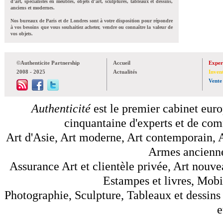
d'art, spécialistes en meubles, objets d'art, sculptures, tableaux et dessins,
anciens et modernes.
Nos bureaux de Paris et de Londres sont à votre disposition pour répondre
à vos besoins que vous souhaitiez acheter, vendre ou connaître la valeur de
vos objets.
©Authenticite Partnership
Accueil
Exper
2008 - 2025
Actualités
Inven
Vente
Authenticité
est le premier cabinet euro
cinquantaine d'experts et de comm
Art d'Asie, Art moderne, Art contemporain, A
Armes anciennes
Assurance Art et clientèle privée, Art nouve
Estampes et livres, Mobil
Photographie, Sculpture, Tableaux et dessins 
e