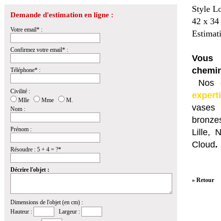
Style L
Demande d'estimation en ligne :
42 x 34
Votre email* :
Estimat
Confirmez votre email* :
Vous 
chemin
Téléphone* :
Nos e
Civilité :
expert
Mlle
Mme
M.
vases 
Nom :
bronzes
Prénom :
Lille,
Cloud
.
Résoudre : 5 + 4 = ?*
Décrire l'objet :
» Retour
Dimensions de l'objet (en cm) :
Hauteur :
Largeur :