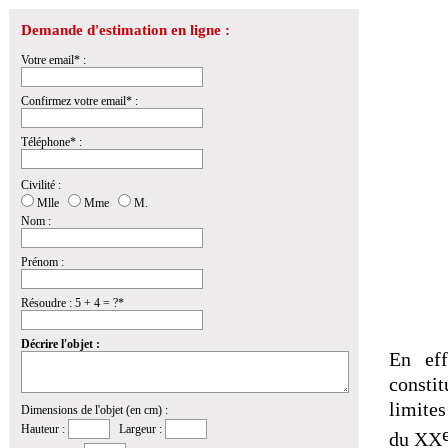
Demande d'estimation en ligne :
Votre email* :
Confirmez votre email* :
Téléphone* :
Civilité :
Mlle
Mme
M.
Nom :
Prénom :
Résoudre : 5 + 4 = ?*
Décrire l'objet :
En eff
constit
limite
Dimensions de l'objet (en cm) :
Hauteur :
Largeur :
du XX