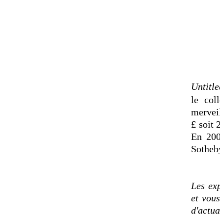
Untitle
le col
merveil
£ soit 
En 200
Sotheb
Les ex
et vou
d'actua