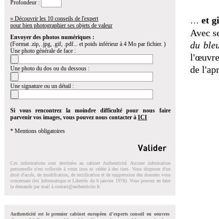
Profondeur :
» Découvrir les 10 conseils de l'expert
et g
…
pour bien photographier ses objets de valeur
Avec se
Envoyer des photos numériques :
du
ble
(Format .zip, .jpg, .gif, .pdf... et poids inférieur à 4 Mo par fichier. )
Une photo générale de face :
l'œuvre
de l'ap
Une photo du dos ou du dessous :
Une signature ou un détail :
Si vous rencontrez la moindre difficulté pour nous faire
parvenir vos images, vous pouvez nous contacter à
ICI
* Mentions obligatoires
Ces informations sont destinées au cabinet Authenticité. Aucune information
personnelle n'est collectée à votre insu ni cédée à des tiers. Vous disposez d'un
droit d'accés, de modification, de rectification et de suppression des données vous
concernant (loi Informatique et Libertés du 6 janvier 1978). Vous pouvez en faire
la demande par mail à
contact@authenticite.fr
.
Authenticité est le premier cabinet européen d'experts conseil en oeuvres