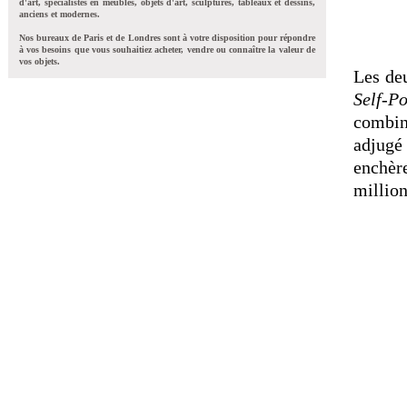
d'art, spécialistes en meubles, objets d'art, sculptures, tableaux et dessins,
anciens et modernes.
Nos bureaux de Paris et de Londres sont à votre disposition pour répondre
à vos besoins que vous souhaitiez acheter, vendre ou connaître la valeur de
vos objets.
Les deu
Self-Po
combin
adjugé
enchèr
million