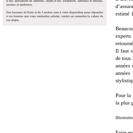
d'art, spécialistes en meubles, objets d'art, sculptures, tableaux et dessins,
anciens et modernes.
d’assura
Nos bureaux de Paris et de Londres sont à votre disposition pour répondre
estimé 
à vos besoins que vous souhaitiez acheter, vendre ou connaître la valeur de
vos objets.
Beaucou
experts
retourn
Il faut 
de tous
années s
années 
stylisti
Pour la 
la plus 
Illustrati
Faire es