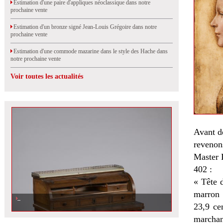
Estimation d'une paire d'appliques néoclassique dans notre
prochaine vente
Estimation d'un bronze signé Jean-Louis Grégoire dans notre
prochaine vente
Estimation d'une commode mazarine dans le style des Hache dans
notre prochaine vente
Voir toutes les actualités
Avant de
revenon
Master D
402 :
« Tête 
marron 
23,9 ce
marchan