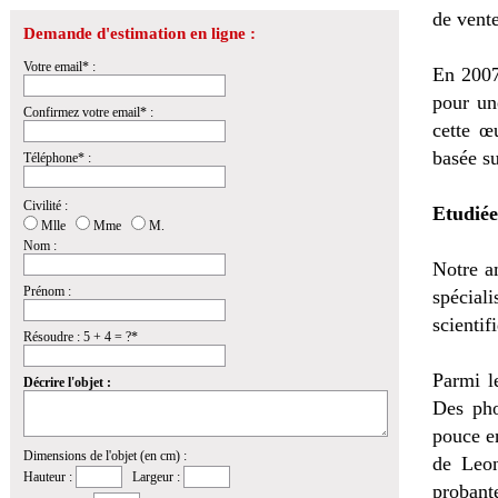
de vente
Demande d'estimation en ligne :
Votre email* :
En 2007
pour un
Confirmez votre email* :
cette œ
basée su
Téléphone* :
Civilité :
Etudiée
Mlle
Mme
M.
Nom :
Notre a
Prénom :
spécial
scientif
Résoudre : 5 + 4 = ?*
Parmi l
Décrire l'objet :
Des pho
pouce en
Dimensions de l'objet (en cm) :
de Leon
Hauteur :
Largeur :
probant