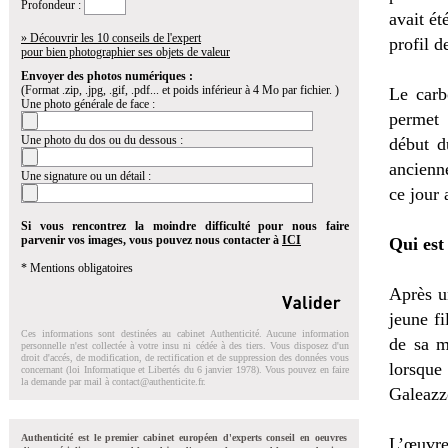
Profondeur :
avait ét
» Découvrir les 10 conseils de l'expert
profil 
pour bien photographier ses objets de valeur
Envoyer des photos numériques :
(Format .zip, .jpg, .gif, .pdf... et poids inférieur à 4 Mo par fichier. )
Le carb
Une photo générale de face :
permet 
Une photo du dos ou du dessous :
début d
ancienne
Une signature ou un détail :
ce jour
Si vous rencontrez la moindre difficulté pour nous faire
parvenir vos images, vous pouvez nous contacter à
ICI
Qui est 
* Mentions obligatoires
Après un
jeune f
Ces informations sont destinées au cabinet Authenticité. Aucune information
de sa m
personnelle n'est collectée à votre insu ni cédée à des tiers. Vous disposez d'un
droit d'accés, de modification, de rectification et de suppression des données vous
lorsque
concernant (loi Informatique et Libertés du 6 janvier 1978). Vous pouvez en faire
la demande par mail à
contact@authenticite.fr
.
Galeazz
Authenticité est le premier cabinet européen d'experts conseil en oeuvres
L’œuvr