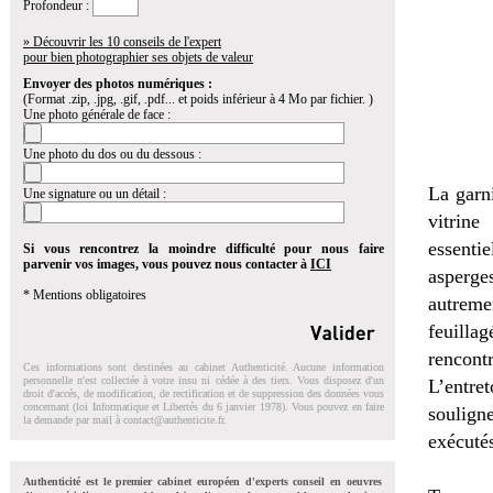
Profondeur :
» Découvrir les 10 conseils de l'expert
pour bien photographier ses objets de valeur
Envoyer des photos numériques :
(Format .zip, .jpg, .gif, .pdf... et poids inférieur à 4 Mo par fichier. )
Une photo générale de face :
Une photo du dos ou du dessous :
La garni
Une signature ou un détail :
vitrine
essenti
Si vous rencontrez la moindre difficulté pour nous faire
parvenir vos images, vous pouvez nous contacter à
ICI
asperge
* Mentions obligatoires
autremen
feuill
rencont
Ces informations sont destinées au cabinet Authenticité. Aucune information
personnelle n'est collectée à votre insu ni cédée à des tiers. Vous disposez d'un
L’entre
droit d'accés, de modification, de rectification et de suppression des données vous
concernant (loi Informatique et Libertés du 6 janvier 1978). Vous pouvez en faire
soulign
la demande par mail à
contact@authenticite.fr
.
exécutés
Authenticité est le premier cabinet européen d'experts conseil en oeuvres