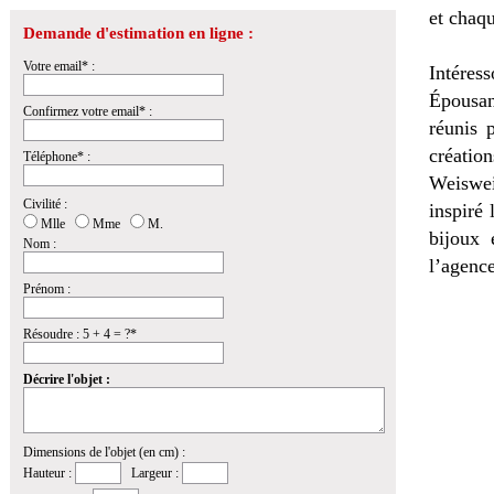
et chaqu
Demande d'estimation en ligne :
Votre email* :
Intéres
Épousan
Confirmez votre email* :
réunis 
créatio
Téléphone* :
Weiswei
Civilité :
inspiré 
Mlle
Mme
M.
bijoux 
Nom :
l’agence
Prénom :
Résoudre : 5 + 4 = ?*
Décrire l'objet :
Dimensions de l'objet (en cm) :
Hauteur :
Largeur :