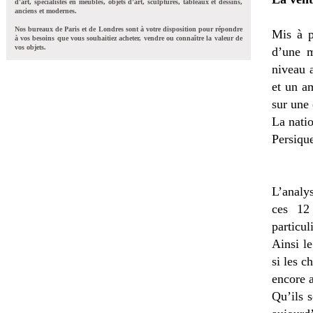
d'art, spécialistes en meubles, objets d'art, sculptures, tableaux et dessins,
anciens et modernes.
Nos bureaux de Paris et de Londres sont à votre disposition pour répondre
Mis à p
à vos besoins que vous souhaitiez acheter, vendre ou connaître la valeur de
vos objets.
d’une m
niveau 
et un am
sur une 
La natio
Persique
L’analy
ces 12
particu
Ainsi le
si les c
encore a
Qu’ils s