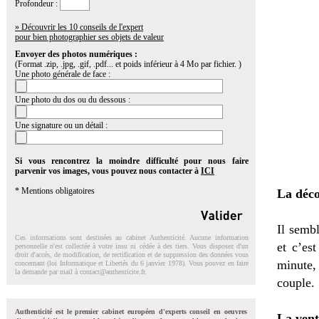
Profondeur :
» Découvrir les 10 conseils de l'expert
pour bien photographier ses objets de valeur
Envoyer des photos numériques :
(Format .zip, .jpg, .gif, .pdf... et poids inférieur à 4 Mo par fichier. )
Une photo générale de face :
Une photo du dos ou du dessous :
Une signature ou un détail :
Si vous rencontrez la moindre difficulté pour nous faire
parvenir vos images, vous pouvez nous contacter à
ICI
* Mentions obligatoires
La déc
Il sembl
Ces informations sont destinées au cabinet Authenticité. Aucune information
et c’est
personnelle n'est collectée à votre insu ni cédée à des tiers. Vous disposez d'un
droit d'accés, de modification, de rectification et de suppression des données vous
minute,
concernant (loi Informatique et Libertés du 6 janvier 1978). Vous pouvez en faire
la demande par mail à
contact@authenticite.fr
.
couple.
Authenticité est le premier cabinet européen d'experts conseil en oeuvres
La vent