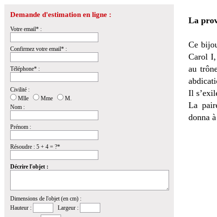
Demande d'estimation en ligne :
La pro
Votre email* :
Ce bijou
Confirmez votre email* :
Carol I,
au trôn
Téléphone* :
abdicati
Civilité :
Il s’exi
Mlle
Mme
M.
La pair
Nom :
donna à
Prénom :
Résoudre : 5 + 4 = ?*
Décrire l'objet :
Dimensions de l'objet (en cm) :
Hauteur :
Largeur :