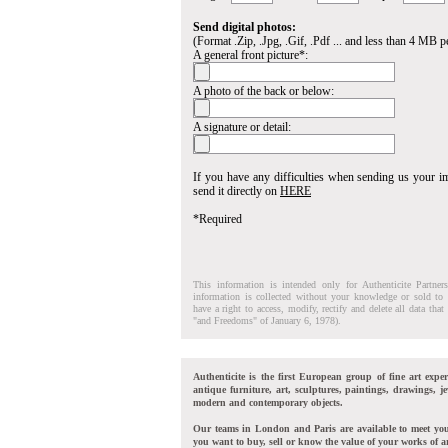
Send digital photos:
(Format .Zip, .Jpg, .Gif, .Pdf ... and less than 4 MB pe
A general front picture*:
A photo of the back or below:
A signature or detail:
If you have any difficulties when sending us your 
send it directly on
HERE
*Required
This information is intended only for Authenticite Partner
information is collected without your knowledge or sold to 
have a right to access, modify, rectify and delete all data tha
"and Freedoms" of January 6, 1978).
Authenticite is the first European group of fine art exper
antique furniture, art, sculptures, paintings, drawings, je
modern and contemporary objects.
Our teams in London and Paris are available to meet yo
you want to buy, sell or know the value of your works of ar