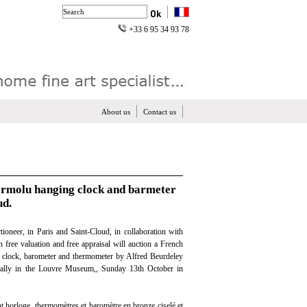
+33 6 95 34 93 78
About us
Contact us
 ormolu hanging clock and barmeter
ud.
ioneer, in Paris and Saint-Cloud, in collaboration with
n free valuation and free appraisal will auction a French
 clock, barometer and thermometer by Alfred Beurdeley
ctually in the Louvre Museum,, Sunday 13th October in
nt horloge, thermomètres et baromètre en bronze ciselé et