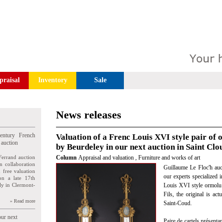
praisal
Inventory
Sale
News releases
entury French
Valuation of a Frenc Louis XVI style pair of
 auction
by Beurdeley in our next auction in Saint Clo
Ferrand auction
Column
Appraisal and valuation
,
Furniture and works of art
n collaboration
Guillaume Le Floc'h auct
n free valuation
our experts specialized i
ion a late 17th
ly in Clermont-
Louis XVI style ormolu
Fils, the original is a
» Read more
Saint-Coud.
our next
Paire de cartels présenta