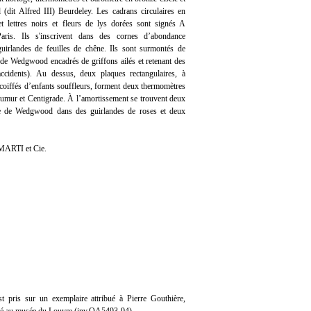
(dit Alfred III) Beurdeley. Les cadrans circulaires en
et lettres noirs et fleurs de lys dorées sont signés A
. Ils s'inscrivent dans des cornes d’abondance
guirlandes de feuilles de chêne. Ils sont surmontés de
 de Wedgwood encadrés de griffons ailés et retenant des
accidents). Au dessus, deux plaques rectangulaires, à
coiffés d’enfants souffleurs, forment deux thermomètres
aumur et Centigrade. À l’amortissement se trouvent deux
le de Wedgwood dans des guirlandes de roses et deux
MARTI et Cie.
 pris sur un exemplaire attribué à Pierre Gouthière,