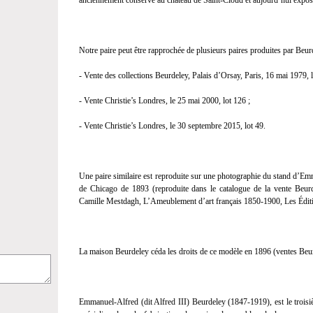
anciennement conservé au château de Saint-Cloud et aujourd’hui exp
Notre paire peut être rapprochée de plusieurs paires produites par Beur
- Vente des collections Beurdeley, Palais d’Orsay, Paris, 16 mai 1979, l
- Vente Christie’s Londres, le 25 mai 2000, lot 126 ;
- Vente Christie’s Londres, le 30 septembre 2015, lot 49.
Une paire similaire est reproduite sur une photographie du stand d’Em
de Chicago de 1893 (reproduite dans le catalogue de la vente Beurd
Camille Mestdagh, L’Ameublement d’art français 1850-1900, Les Éditi
La maison Beurdeley céda les droits de ce modèle en 1896 (ventes Beu
Emmanuel-Alfred (dit Alfred III) Beurdeley (1847-1919), est le troisiè