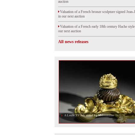
auction
Valuation of a French bronze sculpture signed Jean-
in our next auction
Valuation of a French early 18th century Hache styl
our next auction
All news releases
A Louis XV ink stand by Meissonnier