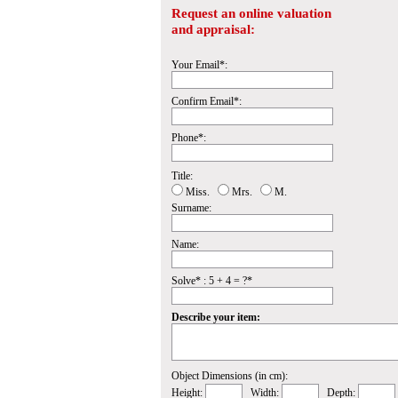
Request an online valuation
and appraisal:
Your Email*:
Confirm Email*:
Phone*:
Title:
Miss.
Mrs.
M.
Surname:
Name:
Solve* : 5 + 4 = ?*
Describe your item:
Object Dimensions (in cm):
Height:
Width:
Depth: