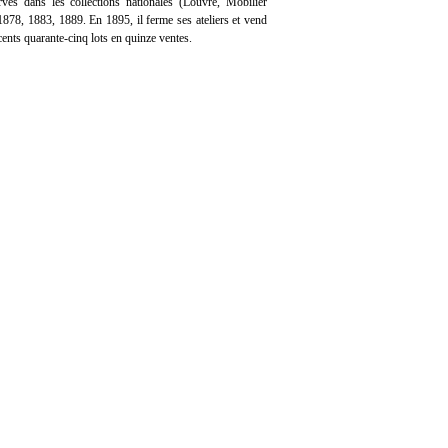
vés dans les collections nationales (Louvre, Mobilier
 1878, 1883, 1889. En 1895, il ferme ses ateliers et vend
 cents quarante-cinq lots en quinze ventes.