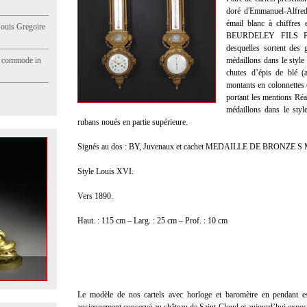
doré d'Emmanuel-Alfred 
émail blanc à chiffres 
Jouis Gregoire
BEURDELEY FILS Paris
desquelles sortent des 
e commode in
médaillons dans le style
chutes d’épis de blé (
montants en colonnettes 
portant les mentions Ré
médaillons dans le sty
rubans noués en partie supérieure.
Signés au dos : BY, Juvenaux et cachet MEDAILLE DE BRONZE S 
Style Louis XVI.
Vers 1890.
Haut. : 115 cm – Larg. : 25 cm – Prof. : 10 cm
Le modèle de nos cartels avec horloge et baromètre en pendant est