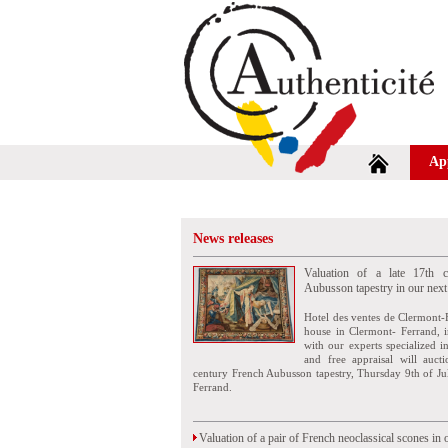
Ap
News releases
Valuation of a late 17th c
Aubusson tapestry in our next
Hotel des ventes de Clermont-
house in Clermont- Ferrand, i
with our experts specialized i
and free appraisal will auct
century French Aubusson tapestry, Thursday 9th of Ju
Ferrand.
Valuation of a pair of French neoclassical scones in 