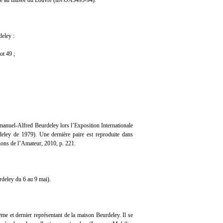
osé au musée du Louvre (inv.OA5493-94).
deley :
ot 49 ;
manuel-Alfred Beurdeley lors l’Exposition Internationale
eley de 1979). Une dernière paire est reproduite dans
ons de l’Amateur, 2010, p. 221.
rdeley du 6 au 9 mai).
me et dernier représentant de la maison Beurdeley. Il se