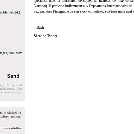
spécialise dans la fabrication de copies de meubles de luxe conser
National). Il participe brillamment aux Expositions Internationales de
aux enchères l’intégralité de son stock et modèles, soit trois mille neuf
r file weight.)
» Back
Share on Twitter
images, you may
ship. No personal
third parties. You
t concerns you (law
ts specialized in
wellery, antique,
ur needs whether
t.