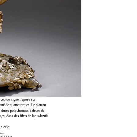
n cep de vigne, repose sur
itué de quatre tortues. Le plateau
es dures polychromes à décor de
es, dans des filets de lapis-lazuli
.
 siècle.
 cm