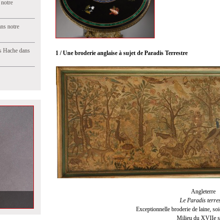
 notre
ns notre
s Hache dans
1 / Une broderie anglaise à sujet de Paradis Terrestre
Angleterre
aine vente
Le Paradis terres
Exceptionnelle broderie de laine, soi
Milieu du XVIIe s