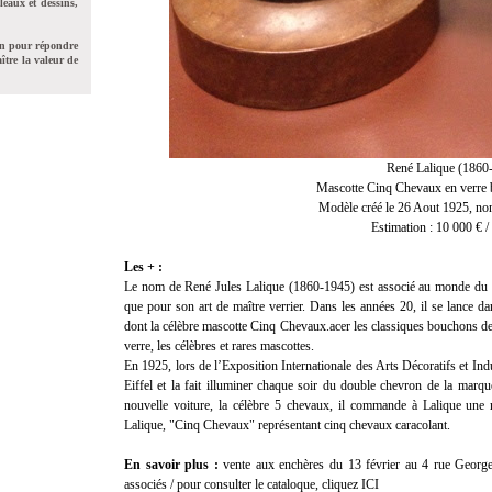
leaux et dessins,
on pour répondre
ître la valeur de
René Lalique (1860
Mascotte Cinq Chevaux en v
erre
Modèle créé le 26 Aout 1925, non
Estimation : 10 000 € /
Les + :
Le nom de René Jules Lalique (1860-1945) est associé au monde du lu
que pour son art de maître verrier. Dans les années 20, il se lance da
dont la célèbre mascotte Cinq Chevaux.acer les classiques bouchons de
verre, les célèbres et rares mascottes.
En 1925, lors de l’Exposition Internationale des Arts Décoratifs et In
Eiffel et la fait illuminer chaque soir du double chevron de la marq
nouvelle voiture, la célèbre 5 chevaux, il commande à Lalique une 
Lalique, "Cinq Chevaux" représentant cinq chevaux caracolant.
En savoir plus :
vente aux enchères du 13 février au 4 rue George
associés / pour consulter le cataloque, cliquez
ICI