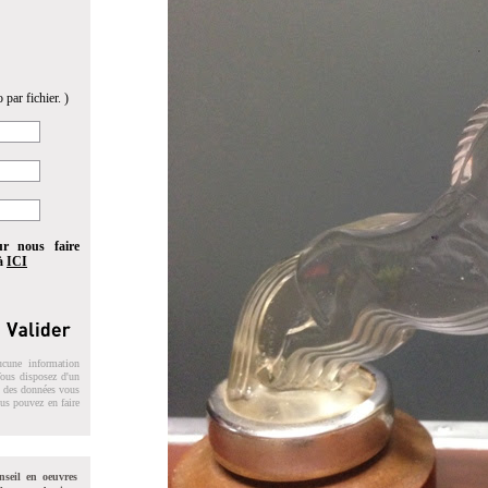
 par fichier. )
ur nous faire
 à
ICI
ucune information
 Vous disposez d'un
on des données vous
ous pouvez en faire
nseil en oeuvres