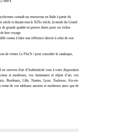
 12 000 €
ychromes connaît un renouveau en Italie à partir du
Ie siècle et durant tout le XIXe siècle, la mode du Grand
ux de grande qualité en pierres dures pour ces riches
 de leur voyage.
odèle connu à faire une référence directe à celui de son
on de ventes Le Floc'h / pour consulter le cataloque,
l en oeuvres d'art d'Authenticité sont à votre disposition
iens et modernes, vos luminaires et objets d’art, vos
ris, Bordeaux, Lille, Nantes, Lyon, Toulouse, Aix-en-
 vente de vos tableaux anciens et modernes ainsi que de