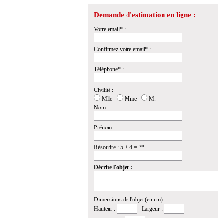
Demande d'estimation en ligne :
Votre email* :
Confirmez votre email* :
Téléphone* :
Civilité :
Mlle
Mme
M.
Nom :
Prénom :
Résoudre : 5 + 4 = ?*
Décrire l'objet :
Dimensions de l'objet (en cm) :
Hauteur :
Largeur :