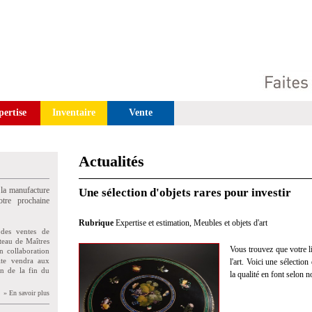
pertise
Inventaire
Vente
Actualités
 la manufacture
Une sélection d'objets rares pour investir
tre prochaine
Rubrique
Expertise et estimation
,
Meubles et objets d'art
des ventes de
teau de Maîtres
Vous trouvez que votre li
n collaboration
uite vendra aux
l'art. Voici une sélectio
on de la fin du
la qualité en font selon n
» En savoir plus