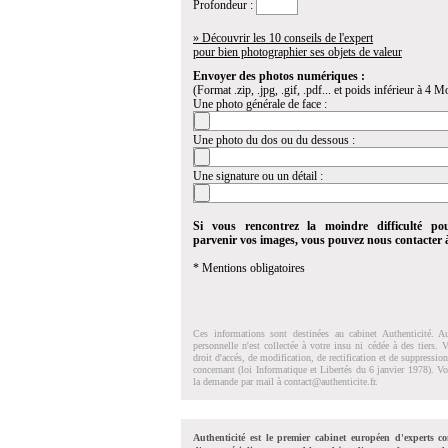
Profondeur :
» Découvrir les 10 conseils de l'expert
pour bien photographier ses objets de valeur
Envoyer des photos numériques :
(Format .zip, .jpg, .gif, .pdf... et poids inférieur à 4 Mo
Une photo générale de face :
Une photo du dos ou du dessous :
Une signature ou un détail :
Si vous rencontrez la moindre difficulté po
parvenir vos images, vous pouvez nous contacter
* Mentions obligatoires
Ces informations sont destinées au cabinet Authenticité. A
personnelle n'est collectée à votre insu ni cédée à des tiers.
droit d'accés, de modification, de rectification et de suppressi
concernant (loi Informatique et Libertés du 6 janvier 1978). V
la demande par mail à
contact@authenticite.fr
.
Authenticité est le premier cabinet européen d'experts co