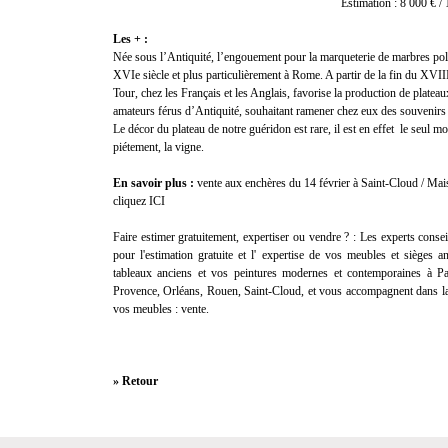
Estimation : 8 000 € /
Les + :
Née sous l’Antiquité, l’engouement pour la marqueterie de marbres pol
XVIe siècle et plus particulièrement à Rome. A partir de la fin du XVII
Tour, chez les Français et les Anglais, favorise la production de platea
amateurs férus d’Antiquité, souhaitant ramener chez eux des souvenirs
Le décor du plateau de notre guéridon est rare, il est en effet le seul m
piétement, la vigne.
En savoir plus :
vente aux enchères du 14 février à Saint-Cloud / Mais
cliquez
ICI
Faire estimer gratuitement, expertiser ou vendre ? :
Les experts consei
pour l'
estimation gratuite
et l'
expertise
de vos meubles et sièges anc
tableaux anciens et vos peintures modernes et contemporaines à Pa
Provence, Orléans, Rouen, Saint-Cloud, et vous accompagnent dans la
vos meubles :
vente
.
» Retour