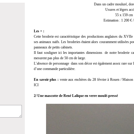
Dans un cadre mouluré, doré 
Usures et légers acc
55 x 159 cm
Estimation : 1 200 € 
Les + :
Cette broderie est caractéristique des productions anglaises du XVIIe
ses animaux naïfs. Les broderies étaient alors couramment utilisées pou
panneaux de petits cabinets.
Il faut souligner ici les importantes dimensions de notre broderie c
mesurent pas plus de 50 cm de large.
L’absence de personnage dans son décor est également assez rare sur les
d’une commande particulière.
En savoir plus :
vente aux enchères du 28 février à Rouen / Maison d
ICI
2/ Une mascotte de René Lalique en verre moulé-pressé