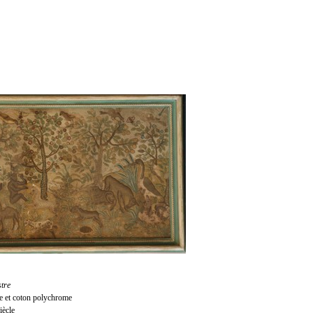
tre
e et
coton polychrome
iècle