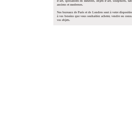
d'art, spécialistes en meubles, objets d'art, sculptures, tab
anciens et modernes.
Nos bureaux de Paris et de Londres sont à votre dispositi
à vos besoins que vous souhaitiez acheter, vendre ou conna
vos objets.