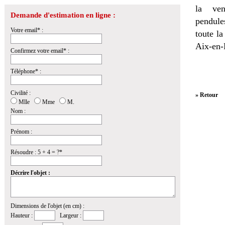
la
ven
Demande d'estimation en ligne :
pendules
Votre email* :
toute l
Aix-en-
Confirmez votre email* :
Téléphone* :
Civilité :
» Retour
Mlle
Mme
M.
Nom :
Prénom :
Résoudre : 5 + 4 = ?*
Décrire l'objet :
Dimensions de l'objet (en cm) :
Hauteur :
Largeur :