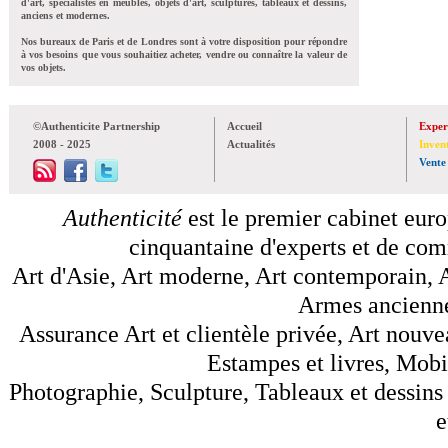
d'art, spécialistes en meubles, objets d'art, sculptures, tableaux et dessins,
anciens et modernes.
Nos bureaux de Paris et de Londres sont à votre disposition pour répondre
à vos besoins que vous souhaitiez acheter, vendre ou connaître la valeur de
vos objets.
©Authenticite Partnership
Accueil
Exper
2008 - 2025
Actualités
Inven
Vente
Authenticité
est le premier cabinet euro
cinquantaine d'experts et de comm
Art d'Asie, Art moderne, Art contemporain, A
Armes anciennes
Assurance Art et clientèle privée, Art nouve
Estampes et livres, Mobil
Photographie, Sculpture, Tableaux et dessins 
e