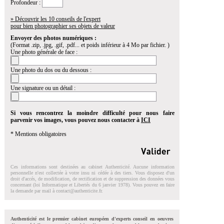
Profondeur :
» Découvrir les 10 conseils de l'expert
pour bien photographier ses objets de valeur
Envoyer des photos numériques :
(Format .zip, .jpg, .gif, .pdf... et poids inférieur à 4 Mo par fichier. )
Une photo générale de face :
Une photo du dos ou du dessous :
Une signature ou un détail :
Si vous rencontrez la moindre difficulté pour nous faire
parvenir vos images, vous pouvez nous contacter à
ICI
* Mentions obligatoires
Ces informations sont destinées au cabinet Authenticité. Aucune information
personnelle n'est collectée à votre insu ni cédée à des tiers. Vous disposez d'un
droit d'accés, de modification, de rectification et de suppression des données vous
concernant (loi Informatique et Libertés du 6 janvier 1978). Vous pouvez en faire
la demande par mail à
contact@authenticite.fr
.
Authenticité est le premier cabinet européen d'experts conseil en oeuvres