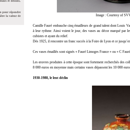
leaux et dessins,
on pour répondre
Image : Courtesy of SVV
ître la valeur de
Camille Fauré embauche cinq émailleurs de grand talent dont Louis Valad
à leur rythme. Ainsi voient le jour, des vases au décor marqué par 
cubistes et ayant du relief.
Dès 1925, il rencontre un franc succès à la Foire de Lyon et ce jusqu’en 
Ces vases émaillés sont signés « Fauré Limoges France » ou « C Faur
Les œuvres produites à cette époque sont fortement recherchés des coll
8 000 euros en moyenne mais certains vases dépassent les 10 000 euro
1930-1980, le lent d
é
clin