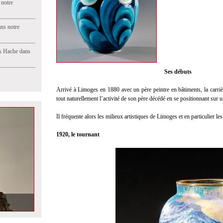
 notre
ns notre
s Hache dans
Ses d
é
buts
Arrivé à Limoges en 1880 avec un père peintre en bâtiments, la carriè
tout naturellement l’activité de son père décédé en se positionnant sur 
Il fréquente alors les milieux artistiques de Limoges et en particulier les
1920, le tournant
nte lumières dans