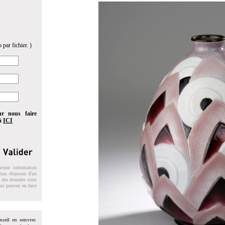
 par fichier. )
ur nous faire
 à
ICI
ucune information
 Vous disposez d'un
on des données vous
ous pouvez en faire
nseil en oeuvres