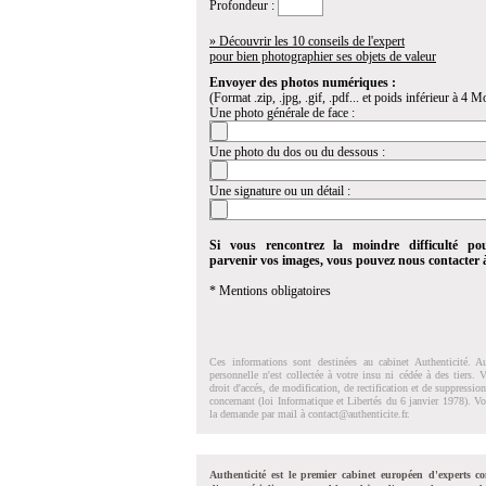
Profondeur :
» Découvrir les 10 conseils de l'expert
pour bien photographier ses objets de valeur
Envoyer des photos numériques :
(Format .zip, .jpg, .gif, .pdf... et poids inférieur à 4 Mo
Une photo générale de face :
Une photo du dos ou du dessous :
Une signature ou un détail :
Si vous rencontrez la moindre difficulté po
parvenir vos images, vous pouvez nous contacter
* Mentions obligatoires
Ces informations sont destinées au cabinet Authenticité. A
personnelle n'est collectée à votre insu ni cédée à des tiers.
droit d'accés, de modification, de rectification et de suppressi
concernant (loi Informatique et Libertés du 6 janvier 1978). V
la demande par mail à
contact@authenticite.fr
.
Authenticité est le premier cabinet européen d'experts co