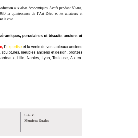
production aux aléas économiques. Actifs pendant 60 ans,
1930 la quintessence de l’Art Déco et les amateurs et
t la cote.
céramiques, porcelaines et biscuits anciens et
te
,
l'
expertise
et la
vente
de vos tableaux anciens
, sculptures, meubles anciens et design, bronzes
Bordeaux, Lille, Nantes, Lyon, Toulouse, Aix-en-
C.G.V.
Mentions légales