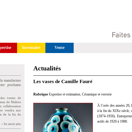
pertise
Inventaire
Vente
Actualités
 la manufacture
Les vases de Camille Fauré
tre prochaine
Rubrique
Expertise et estimation
,
Céramique et verrerie
des ventes de
teau de Maîtres
À l’orée des années 20,
n collaboration
uite vendra aux
à la fin du XIXe siècle,
on de la fin du
(1874-1956). Entrepreneur
actifs de 1920 à 1980.
» En savoir plus