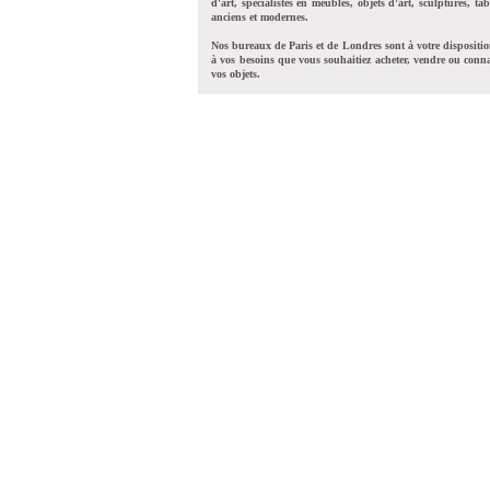
d'art, spécialistes en meubles, objets d'art, sculptures, tab
anciens et modernes.
Nos bureaux de Paris et de Londres sont à votre dispositi
à vos besoins que vous souhaitiez acheter, vendre ou conna
vos objets.