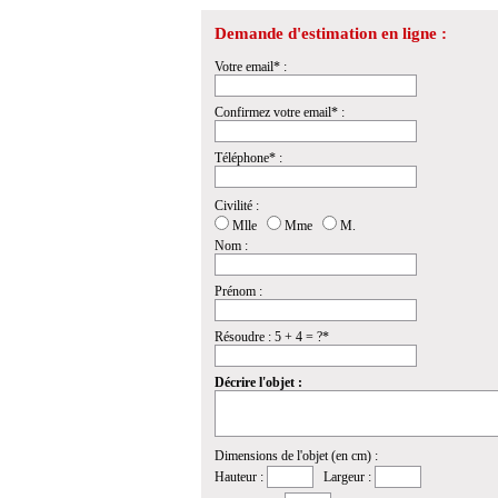
Demande d'estimation en ligne :
Votre email* :
Confirmez votre email* :
Téléphone* :
Civilité :
Mlle
Mme
M.
Nom :
Prénom :
Résoudre : 5 + 4 = ?*
Décrire l'objet :
Dimensions de l'objet (en cm) :
Hauteur :
Largeur :