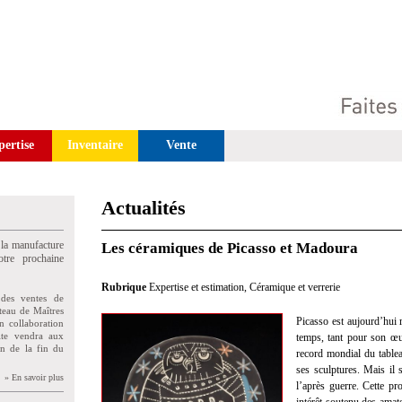
pertise
Inventaire
Vente
Actualités
 la manufacture
Les céramiques de Picasso et Madoura
tre prochaine
Rubrique
Expertise et estimation
,
Céramique et verrerie
des ventes de
teau de Maîtres
Picasso est aujourd’hui 
n collaboration
uite vendra aux
temps, tant pour son œuv
on de la fin du
record mondial du table
ses sculptures. Mais il 
» En savoir plus
l’après guerre. Cette p