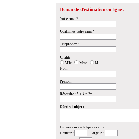
Demande d'estimation en ligne :
Votre email* :
Confirmez votre email* :
Téléphone* :
Civilité :
Mlle
Mme
M.
Nom :
Prénom :
Résoudre : 5 + 4 = ?*
Décrire l'objet :
Dimensions de l'objet (en cm) :
Hauteur :
Largeur :