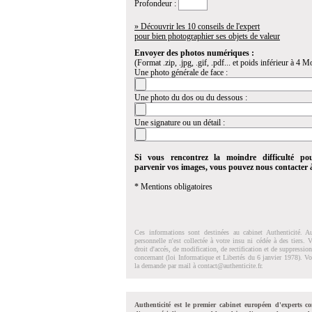
Profondeur :
» Découvrir les 10 conseils de l'expert
pour bien photographier ses objets de valeur
Envoyer des photos numériques :
(Format .zip, .jpg, .gif, .pdf... et poids inférieur à 4 Mo
Une photo générale de face :
Une photo du dos ou du dessous :
Une signature ou un détail :
Si vous rencontrez la moindre difficulté po
parvenir vos images, vous pouvez nous contacter
* Mentions obligatoires
Ces informations sont destinées au cabinet Authenticité. A
personnelle n'est collectée à votre insu ni cédée à des tiers.
droit d'accés, de modification, de rectification et de suppressi
concernant (loi Informatique et Libertés du 6 janvier 1978). V
la demande par mail à
contact@authenticite.fr
.
Authenticité est le premier cabinet européen d'experts co