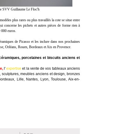
age SVV Guillaume Le Floc'h
odèles plus rares ou plus travaillés la cote se situe entre
ui concerne les pichets et autres pièces de forme rien à
 000 euros.
éramiques de Picasso et les inclure dans nos prochaines
ouse, Orléans, Rouen, Bordeaux et Aix en Provence.
céramiques, porcelaines et biscuits anciens et
te
,
l'
expertise
et la
vente
de vos tableaux anciens
, sculptures, meubles anciens et design, bronzes
Bordeaux, Lille, Nantes, Lyon, Toulouse, Aix-en-