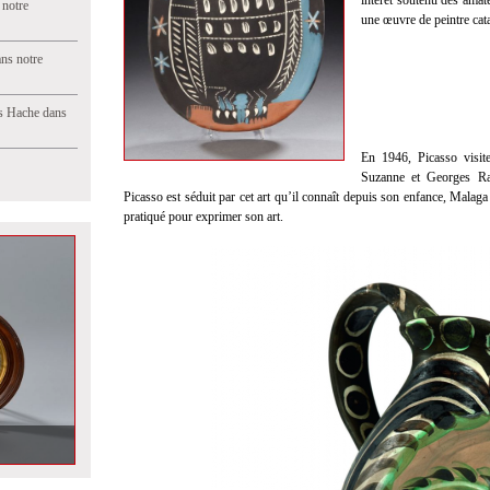
intérêt soutenu des amat
 notre
une œuvre de peintre cata
ns notre
s Hache dans
En 1946, Picasso visite
Suzanne et Georges Ram
Picasso est séduit par cet art qu’il connaît depuis son enfance, Malaga
pratiqué pour exprimer son art.
 la duchesse de