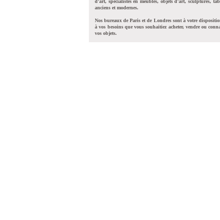
d'art, spécialistes en meubles, objets d'art, sculptures, tab
anciens et modernes.
Nos bureaux de Paris et de Londres sont à votre dispositi
à vos besoins que vous souhaitiez acheter, vendre ou conna
vos objets.