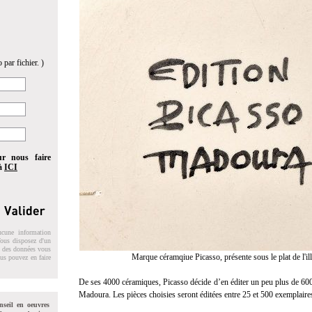
 par fichier. )
ur nous faire
 à
ICI
ucune information
 Vous disposez d'un
on des données vous
Marque céramqiue Picasso, présente sous le plat de l'i
ous pouvez en faire
De ses 4000 céramiques, Picasso décide d’en éditer un peu plus de 600 e
Madoura. Les pièces choisies seront éditées entre 25 et 500 exemplaires
nseil en oeuvres