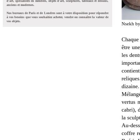
d'art, spécialistes en meubles, objets d'art, sculptures, tableaux et dessins,
anciens et modernes.
Nos bureaux de Paris et de Londres sont à votre disposition pour répondre
à vos besoins que vous souhaitiez acheter, vendre ou connaître la valeur de
vos objets.
Nsekh byé
Chaque 
être une
les dent
importa
contient
relique
dizaine.
Mélangé
vertus 
cabri), 
la sculp
Au-dessu
coffre r