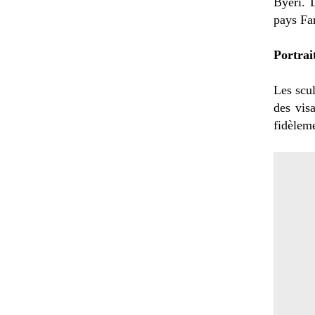
Byéri. L
pays Fa
Portrai
Les scul
des vis
fidèleme