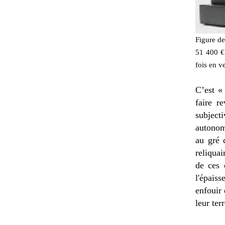
Figure de
51 400 € 
fois en v
C’est «
faire r
subject
autonomi
au gré 
reliquai
de ces 
l'épaiss
enfouir 
leur ter