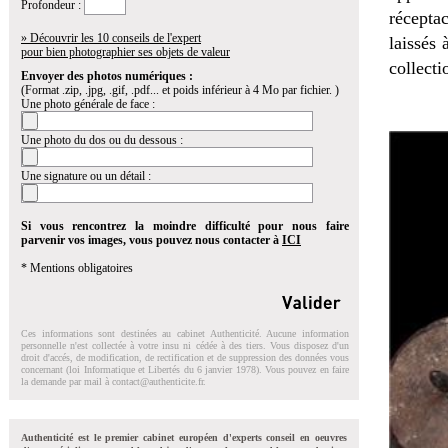
Profondeur :
récepta
» Découvrir les 10 conseils de l'expert
laissés 
pour bien photographier ses objets de valeur
collect
Envoyer des photos numériques :
(Format .zip, .jpg, .gif, .pdf... et poids inférieur à 4 Mo par fichier. )
Une photo générale de face :
Une photo du dos ou du dessous :
Une signature ou un détail :
Si vous rencontrez la moindre difficulté pour nous faire
parvenir vos images, vous pouvez nous contacter à
ICI
* Mentions obligatoires
Ces informations sont destinées au cabinet Authenticité. Aucune information
personnelle n'est collectée à votre insu ni cédée à des tiers. Vous disposez d'un
droit d'accés, de modification, de rectification et de suppression des données vous
concernant (loi Informatique et Libertés du 6 janvier 1978). Vous pouvez en faire
la demande par mail à
contact@authenticite.fr
.
Authenticité est le premier cabinet européen d'experts conseil en oeuvres