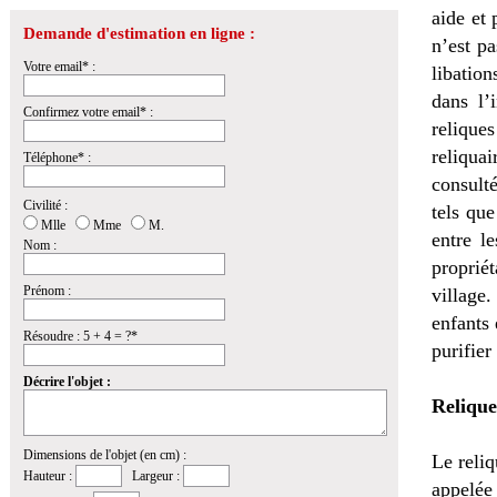
aide et 
Demande d'estimation en ligne :
n’est pa
Votre email* :
libation
dans l’
Confirmez votre email* :
reliques
reliqua
Téléphone* :
consulté
Civilité :
tels que
Mlle
Mme
M.
entre l
Nom :
proprié
Prénom :
village.
enfants 
Résoudre : 5 + 4 = ?*
purifier
Décrire l'objet :
Relique
Dimensions de l'objet (en cm) :
Le reli
Hauteur :
Largeur :
appelée