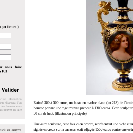
 par fichier. )
ur nous faire
 à
ICI
ucune information
Estimé 300 à 500 euros, un buste en marbre blanc (lot 213) de l’école 
 Vous disposez d'un
on des données vous
homme portant une toge trouvait preneur à 1300 euros. Cette sculpture 
ous pouvez en faire
50 cm de haut. (illustration principale)
Une autre sculpture, cette fois ci en bronze, représentant une biche et 
signée en creux sur la terrasse, était adjugée 1550 euros contre une est
nseil en oeuvres