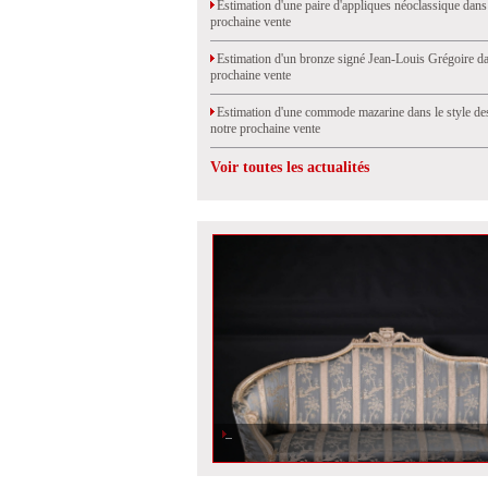
Estimation d'une paire d'appliques néoclassique dans
prochaine vente
Estimation d'un bronze signé Jean-Louis Grégoire da
prochaine vente
Estimation d'une commode mazarine dans le style de
notre prochaine vente
Voir toutes les actualités
Estimation d'un canapé corbeille d'époque Louis XVI dans
vente