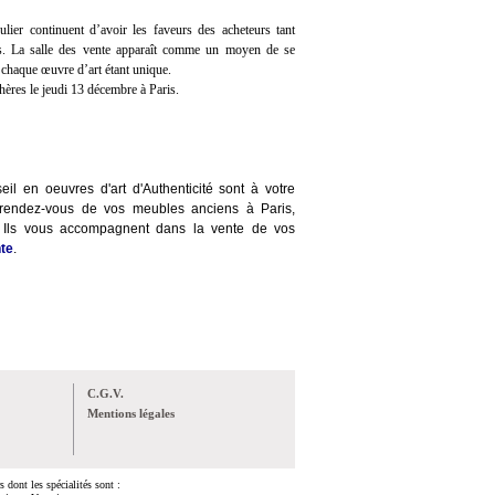
ulier continuent d’avoir les faveurs des acheteurs tant
eurs. La salle des vente apparaît comme un moyen de se
 chaque œuvre d’art étant unique.
ères le jeudi 13 décembre à Paris.
eil en oeuvres d'art d'Authenticité sont à votre
 rendez-vous de vos meubles anciens à Paris,
e. Ils vous accompagnent dans la vente de vos
te
.
C.G.V.
Mentions légales
 dont les spécialités sont :