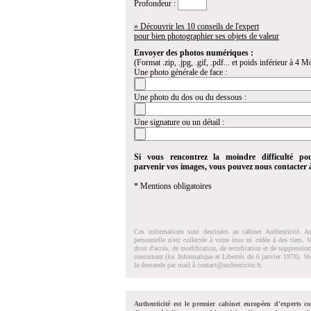
Profondeur :
» Découvrir les 10 conseils de l'expert
pour bien photographier ses objets de valeur
Envoyer des photos numériques :
(Format .zip, .jpg, .gif, .pdf... et poids inférieur à 4 Mo
Une photo générale de face :
Une photo du dos ou du dessous :
Une signature ou un détail :
Si vous rencontrez la moindre difficulté po
parvenir vos images, vous pouvez nous contacter
* Mentions obligatoires
Ces informations sont destinées au cabinet Authenticité. A
personnelle n'est collectée à votre insu ni cédée à des tiers.
droit d'accés, de modification, de rectification et de suppressi
concernant (loi Informatique et Libertés du 6 janvier 1978). V
la demande par mail à
contact@authenticite.fr
.
Authenticité est le premier cabinet européen d'experts co