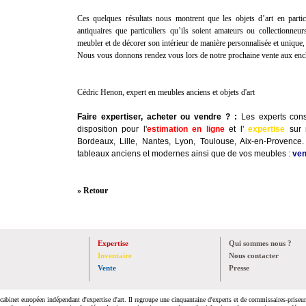
Ces quelques résultats nous montrent que les objets d’art en partic
antiquaires que particuliers qu’ils soient amateurs ou collectionn
meubler et de décorer son intérieur de manière personnalisée et unique,
Nous vous donnons rendez vous lors de notre prochaine vente aux ench
Cédric Henon, expert en meubles anciens et objets d'art
Faire expertiser, acheter ou vendre ?
:
Les experts cons
disposition pour l'
estimation en ligne
et l'
expertise
sur
Bordeaux, Lille, Nantes, Lyon, Toulouse, Aix-en-Provenc
tableaux anciens et modernes ainsi que de vos meubles :
ven
» Retour
Expertise
Qui sommes nous ?
Inventaire
Nous contacter
Vente
Presse
cabinet européen indépendant d'expertise d'art. Il regroupe une cinquantaine d'experts et de commissaires-priseurs