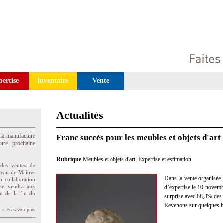
pertise
Inventaire
Vente
Actualités
 la manufacture
Franc succès pour les meubles et objets d'ar
tre prochaine
Rubrique
Meubles et objets d'art
,
Expertise et estimation
des ventes de
teau de Maîtres
Dans la vente organisée 
n collaboration
uite vendra aux
d’expertise le 10 novembr
on de la fin du
surprise avec 88,3% des 
Revenons sur quelques be
» En savoir plus