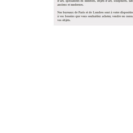
d'art, spécialistes en meubles, objets d'art, sculptures, tab
anciens et modernes.
Nos bureaux de Paris et de Londres sont à votre dispositi
à vos besoins que vous souhaitiez acheter, vendre ou conna
vos objets.