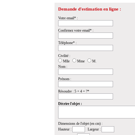
Demande d'estimation en ligne :
Votre email* :
Confirmez votre email* :
Téléphone* :
Civilité :
Mlle
Mme
M.
Nom :
Prénom :
Résoudre : 5 + 4 = ?*
Décrire l'objet :
Dimensions de l'objet (en cm) :
Hauteur :
Largeur :