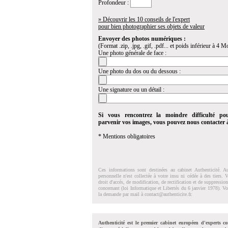
Profondeur :
» Découvrir les 10 conseils de l'expert
pour bien photographier ses objets de valeur
Envoyer des photos numériques :
(Format .zip, .jpg, .gif, .pdf... et poids inférieur à 4 Mo
Une photo générale de face :
Une photo du dos ou du dessous :
Une signature ou un détail :
Si vous rencontrez la moindre difficulté po
parvenir vos images, vous pouvez nous contacter
* Mentions obligatoires
Ces informations sont destinées au cabinet Authenticité. A
personnelle n'est collectée à votre insu ni cédée à des tiers.
droit d'accés, de modification, de rectification et de suppressi
concernant (loi Informatique et Libertés du 6 janvier 1978). V
la demande par mail à
contact@authenticite.fr
.
Authenticité est le premier cabinet européen d'experts co