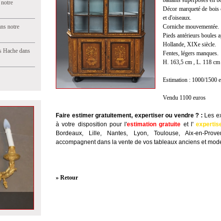
battants superposés en bo
 notre
Décor marqueté de bois cl
et d'oiseaux.
ns notre
Corniche mouvementée.
Pieds antérieurs boules a
Hollande, XIXe siècle.
s Hache dans
Fentes, légers manques.
H. 163,5 cm , L. 118 cm 
Estimation : 1000/1500 
Vendu 1100 euros
Faire estimer gratuitement, expertiser ou vendre ?
:
Les ex
à votre disposition pour l'
estimation gratuite
et l'
expertis
Bordeaux, Lille, Nantes, Lyon, Toulouse, Aix-en-Prov
accompagnent dans la vente de vos tableaux anciens et mode
» Retour