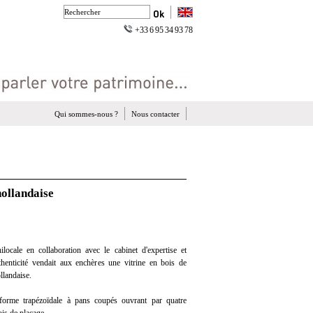
+33 6 95 34 93 78
Qui sommes-nous ?
Nous contacter
hollandaise
ocale en collaboration avec le cabinet d'expertise et
uthenticité vendait aux enchères une vitrine en bois de
llandaise.
forme trapézoïdale à pans coupés ouvrant par quatre