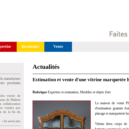
pertise
Inventaire
Vente
Actualités
 la manufacture
Estimation et vente d'une vitrine marquetée 
tre prochaine
Rubrique
Expertise et estimation
,
Meubles et objets d'art
des ventes de
teau de Maîtres
La maison de vente Phil
n collaboration
uite vendra aux
d'estimation gratuite A
on de la fin du
placage et marqueterie ho
» En savoir plus
Vitrine deux corps de 