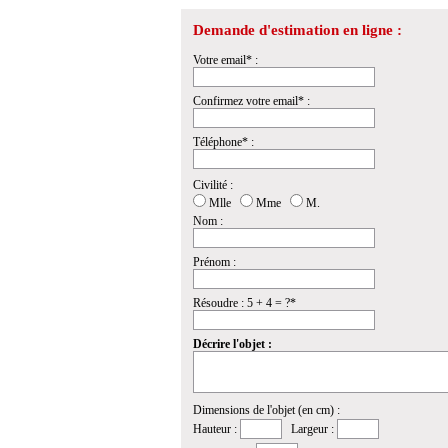
Demande d'estimation en ligne :
Votre email* :
Confirmez votre email* :
Téléphone* :
Civilité :
Mlle
Mme
M.
Nom :
Prénom :
Résoudre : 5 + 4 = ?*
Décrire l'objet :
Dimensions de l'objet (en cm) :
Hauteur :
Largeur :