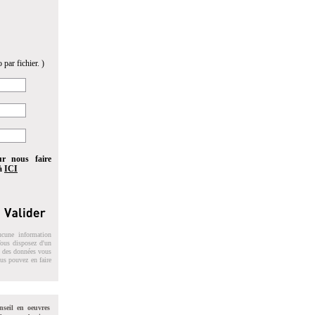
 par fichier. )
ur nous faire
 à
ICI
ucune information
 Vous disposez d'un
on des données vous
ous pouvez en faire
nseil en oeuvres