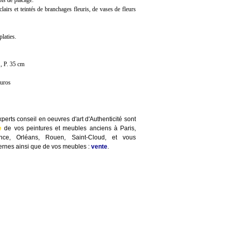
is de placage.
airs et teintés de branchages fleuris, de vases de fleurs
platies.
, P. 35 cm
euros
perts conseil en oeuvres d'art d'Authenticité sont
e
de vos peintures et meubles anciens à Paris,
ence, Orléans, Rouen, Saint-Cloud, et vous
rnes ainsi que de vos meubles :
vente
.